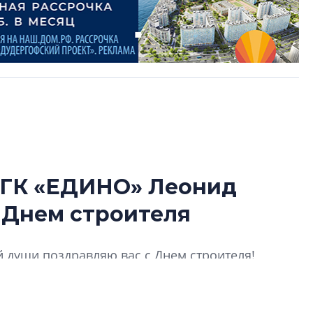
 ГК «ЕДИНО» Леонид
Александр Свино
 Днем строителя
используем опыт
– другая компани
й души поздравляю вас с Днем строителя!
О потенциале «сер
технологиях и ко
культуре рассказы
гендиректор STAVN