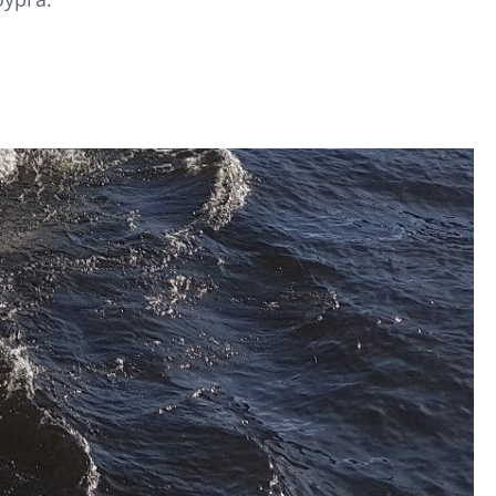
строить и жить по
В Красногвардей
Петербурга появ
один центр сов
образования
В Красногвардейс
Петербурга появи
центр совмещенно