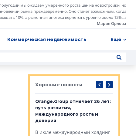
полугодии мы ожидаем умеренного роста цен на новостройки, но
ановлении рынка преждевременно. Оно станет возможным, когда
евышать 10%, а рыночная ипотека вернется к уровню около 12%...
»
Мария Орлова
Коммерческая недвижимость
Ещё
Хорошие новости
рге выбрали
Orange.Group отмечает 26 лет:
В Петерб
строителей
путь развития,
комплекс
международного роста и
тестовая
авершился
доверия
перерабо
рческого
В июле международный холдинг
В Петербу
ей «Нам песня