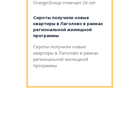
Orange.Group отмечает 26 лет
комплексе
могает»
тестовая 
органики
Сироты получили новые
ском районе
квартиры в Лаголово в рамках
ился еще
региональной жилищной
мещенного
Историч
программы
дом Рома
Ушково м
Сироты получили новые
ком районе
квартиры в Лаголово в рамках
Историче
лся еще один
региональной жилищной
Романова 
го образования
программы
взять под