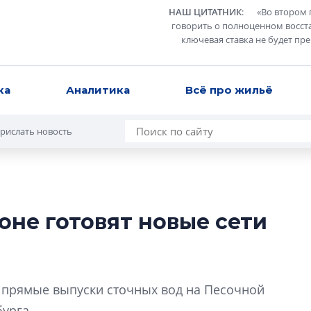
НАШ ЦИТАТНИК
:
«
Во втором 
говорить о полноценном восст
ключевая ставка не будет пр
ка
Аналитика
Всё про жильё
рислать новость
оне готовят новые сети
В Санкт-Петербу
лучших поющих 
Гала-концертом з
 прямые выпуски сточных вод на Песочной
девятый сезон тво
конкурса строител
урга.