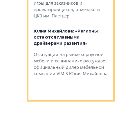
игры для заказчиков и
управлен
проектировщиков, отмечают в
поиска ко
ЦКЭ им. Плетцер
ГК «Глоба
: «Будущее за
к меняется
лей»
Юлия Михайлова: «Регионы
Алексей 
остаются главными
«Вертика
рают те
драйверами развития»
не новый
еще больше
стиничному
О ситуации на рынке корпусной
О том, по
верены в УК
мебели и ее динамике рассуждает
экспертиз
официальный дилер мебельной
преимущес
компании VIMIS Юлия Михайлова
гендирект
Алексей 