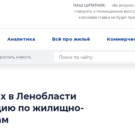
НАШ ЦИТАТНИК
:
«
Во втором 
говорить о полноценном восст
ключевая ставка не будет пр
Аналитика
Всё про жильё
Коммерче
рислать новость
х в Ленобласти
Роман Корнышев
цию по жилищно-
перемен в ЖК мо
даже электромо
ам
Девелопер «Верти
перемен в ЖК мож