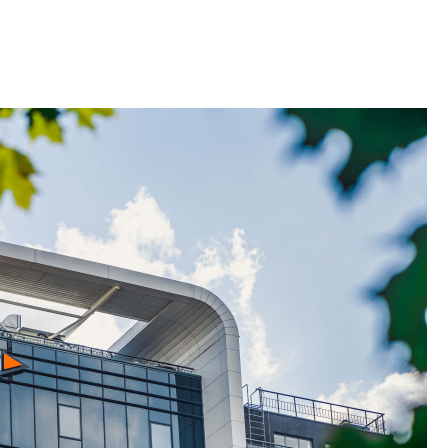
Карина Шальнова
«гибридом» — ка
рынок апарт-оте
Конкуренцию выиг
апарты, которые 
приблизятся к го
уровню сервиса, у
КЕЙПОРТ