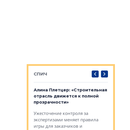
СПИЧ
: «Поводом
Алина Плетцер: «Строительная
Елена Фе
жет быть
отрасль движется к полной
блок МФК
биль»
прозрачности»
экосисте
каль»: поводом
Ужесточение контроля за
Проектир
ет быть даже
экспертизами меняет правила
непрерыв
игры для заказчиков и
управлен