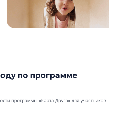
году по программе
Роман Корнышев
перемен в ЖК мо
даже электромо
сти программы «Карта Друга» для участников
Девелопер «Верти
перемен в ЖК мож
электромобиль