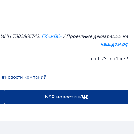
, ИНН 7802866742.
ГК «КВС»
/ Проектные декларации на
наш.дом.рф
erid: 2SDnjc1hczP
#новости компаний
NSP новости в