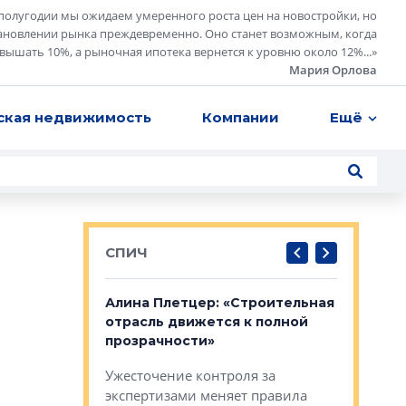
полугодии мы ожидаем умеренного роста цен на новостройки, но
ановлении рынка преждевременно. Оно станет возможным, когда
евышать 10%, а рыночная ипотека вернется к уровню около 12%...
»
Мария Орлова
ская недвижимость
Компании
Ещё
СПИЧ
: «Поводом
Алина Плетцер: «Строительная
Елена Фе
жет быть
отрасль движется к полной
блок МФК
биль»
прозрачности»
экосисте
каль»: поводом
Ужесточение контроля за
Проектир
ет быть даже
экспертизами меняет правила
непрерыв