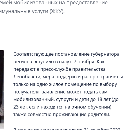
семей мобилизованных на предоставление
электромобиль
мунальные услуги (ЖКУ).
Карина Шальнова
«гибридом» — ка
рынок апарт-оте
Конкуренцию выиг
апарты, которые 
Соответствующее постановление губернатора
приблизятся к го
уровню сервиса, у
региона вступило в силу с 7 ноября. Как
КЕЙПОРТ
передают в пресс-службе правительства
Ленобласти, мера поддержки распространяется
только на одно жилое помещение по выбору
получателя: заявление может подать сам
мобилизованный, супруги и дети до 18 лет (до
23 лет, если находятся на очном обучении),
также совместно проживающие родители.