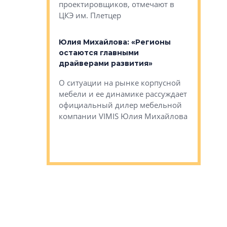
проектировщиков, отмечают в
поиска ко
ЦКЭ им. Плетцер
ГК «Глоба
: «Будущее за
к меняется
лей»
Юлия Михайлова: «Регионы
Алексей 
остаются главными
«Вертика
рают те
драйверами развития»
не новый
еще больше
стиничному
О ситуации на рынке корпусной
О том, по
верены в УК
мебели и ее динамике рассуждает
экспертиз
официальный дилер мебельной
преимущес
компании VIMIS Юлия Михайлова
гендирект
Алексей 