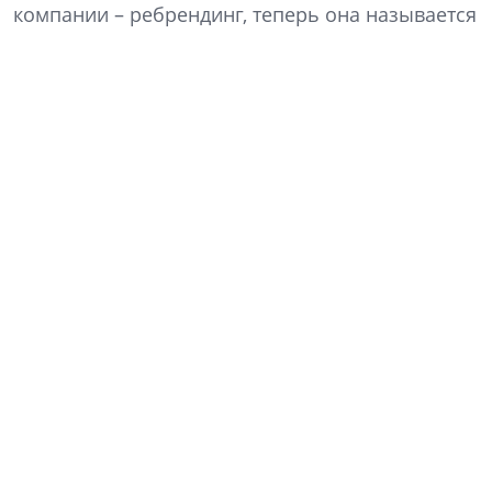
компании – ребрендинг, теперь она называется
«Алгоритм жизни». Что изменилось в ДНК
компании и как это отразится на философии
продукта? Какие преимущества сулит КРТ? Как
изменились покупательские предпочтения? На
эти и другие вопросы отвечает генеральный
директор компании «Алгоритм жизни» Кирилл
Рудаков.