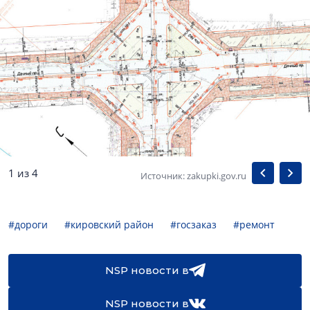
1 из 4
Источник: zakupki.gov.ru
#дороги
#кировский район
#госзаказ
#ремонт
NSP новости в
NSP новости в