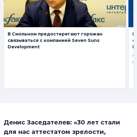
В Смольном предостерегают горожан
К
связываться с компанией Seven Suns
с
Development
Н
Se
гу
Денис Заседателев: «30 лет стали
для нас аттестатом зрелости,