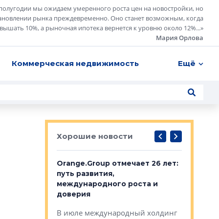
полугодии мы ожидаем умеренного роста цен на новостройки, но
ановлении рынка преждевременно. Оно станет возможным, когда
евышать 10%, а рыночная ипотека вернется к уровню около 12%...
»
Мария Орлова
Коммерческая недвижимость
Ещё
Хорошие новости
рге выбрали
Orange.Group отмечает 26 лет:
В Петерб
строителей
путь развития,
комплекс
международного роста и
тестовая
авершился
доверия
перерабо
рческого
В июле международный холдинг
В Петербу
ей «Нам песня