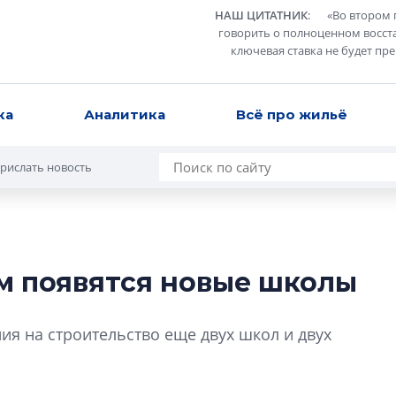
НАШ ЦИТАТНИК
:
«
Во втором 
говорить о полноценном восст
ключевая ставка не будет пр
ка
Аналитика
Всё про жильё
рислать новость
м появятся новые школы
В Санкт-Петербу
лучших поющих 
я на строительство еще двух школ и двух
Гала-концертом з
девятый сезон тво
конкурса строител