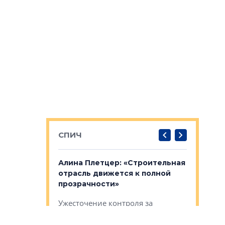
СПИЧ
: «Поводом
Алина Плетцер: «Строительная
Елена Фе
жет быть
отрасль движется к полной
блок МФК
биль»
прозрачности»
экосисте
каль»: поводом
Ужесточение контроля за
Проектир
ет быть даже
экспертизами меняет правила
непрерыв
игры для заказчиков и
управлен