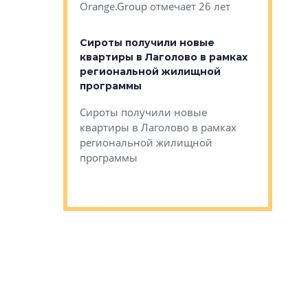
Orange.Group отмечает 26 лет
комплексе
могает»
тестовая 
органики
Сироты получили новые
ском районе
квартиры в Лаголово в рамках
ился еще
региональной жилищной
мещенного
Историч
программы
дом Рома
Ушково м
Сироты получили новые
ком районе
квартиры в Лаголово в рамках
Историче
лся еще один
региональной жилищной
Романова 
го образования
программы
взять под