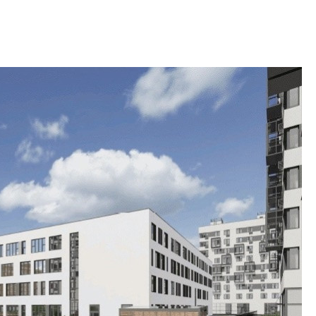
строить и жить по
В Красногвардей
Петербурга появ
один центр сов
образования
В Красногвардейс
Петербурга появи
центр совмещенно