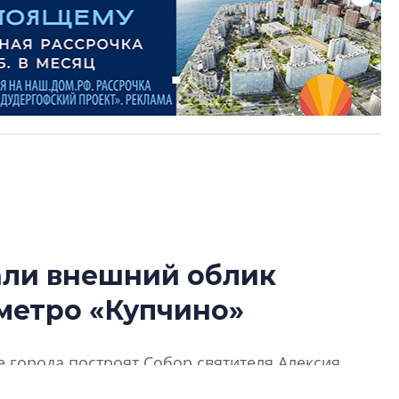
али внешний облик
Роман Корнышев
 метро «Купчино»
перемен в ЖК мо
даже электромо
Девелопер «Верти
 города построят Собор святителя Алексия
перемен в ЖК мож
 Руси.
электромобиль