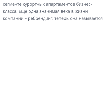
сегменте курортных апартаментов бизнес-
класса. Еще одна значимая веха в жизни
компании – ребрендинг, теперь она называется
«Алгоритм жизни». Что изменилось в ДНК
компании и как это отразится на философии
продукта? Какие преимущества сулит КРТ? Как
изменились покупательские предпочтения? На
эти и другие вопросы отвечает генеральный
директор компании «Алгоритм жизни» Кирилл
Рудаков.