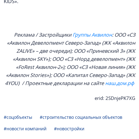
KIDS».
Реклама / Застройщики
Группы Аквилон
: ООО «СЗ
«Аквилон Девелопмент Северо-Запад» (ЖК «Аквилон
ZALIVE» – две очереди); ООО «Приневский 3» (ЖК
«Аквилон SKY»); ООО «СЗ «Норд девелопмент» (ЖК
«FoRest Аквилон-2»); ООО «СЗ «Новая линия» (ЖК
«Аквилон Stories»); ООО «Капитал Северо-Запад» (ЖК
4YOU) / Проектные декларации на сайте
наш.дом.рф
erid: 2SDnjePK7XG
#соцобъекты
#строительство социальных объектов
#новости компаний
#новостройки