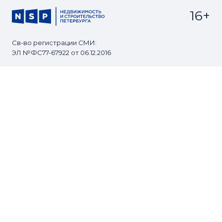
16+
Св-во регистрации СМИ:
ЭЛ №ФС77-67922 от 06.12.2016
Реклама на
Контакты
сайте
О проекте
Мероприятия
© Сетевое издание NSP.RU
Все права защищены. Любое использование
материалов допускается только с согласия редакции.
Разработано
zomg.studio