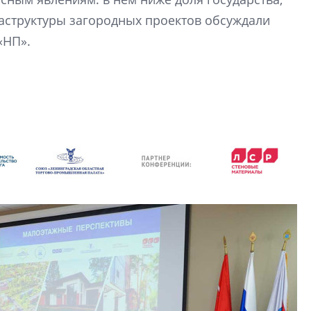
рынка? Своим мне
аструктуры загородных проектов обсуждали
поделились Ольга
Екатерина Немчен
«НП».
Жабин, Светлана Д
Константин Сторож
Какие наиболее 
специальности и
в сфере девелоп
строительства?
Своим мнением с 
Валентина Калини
Альшаева, Алекса
Свинолобов, Алек
Кирилл Кудинов и 