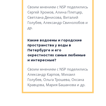
Яна Вирче
нием об этом
Своим мнением с NSP поделились
Денис Зас
 Трошева,
Сергей Хромов, Алина Плетцер,
Свинолобо
ко, Максим
Светлана Денисова, Виталий
и др.
енисова,
Голубев, Александр Свинолобов и
ев и другие
др.
Важно ли
апартам
востребованы
Какие водоемы и городские
Конститу
 компетенции
пространства у воды в
временно
мента и
Петербурге и его
Своим мн
окрестностях самые любимые
Раиль Му
NSP поделились
и интересные?
Кудинов, 
на, Анжелика
Своим мнением с NSP поделились
Карина Ш
ндр
Александр Карпов, Михаил
Дементьев
сандр Кравцов,
Голубев, Ольга Трошева, Оксана
др.
Кравцова, Мария Башанова и др.