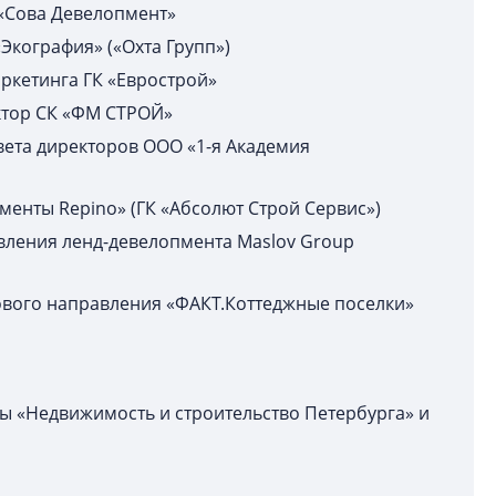
 «Сова Девелопмент»
«Экография» («Охта Групп»)
аркетинга ГК «Еврострой»
ктор СК «ФМ СТРОЙ»
овета директоров ООО «1-я Академия
оменты Repino» (ГК «Абсолют Строй Сервис»)
авления ленд-девелопмента Maslov Group
тового направления «ФАКТ.Коттеджные поселки»
ты «Недвижимость и строительство Петербурга» и