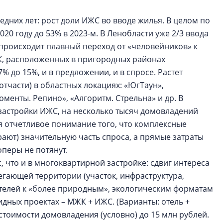
дних лет: рост доли ИЖС во вводе жилья. В целом по
20 году до 53% в 2023-м. В Ленобласти уже 2/3 ввода
 происходит плавный переход от «человейников» к
, расположенных в пригородных районах
7% до 15%, и в предложении, и в спросе. Растет
тчасти) в областных локациях: «ЮгТаун»,
менты. Репино», «Алгоритм. Стрельна» и др. В
застройки ИЖС, на несколько тысяч домовладений
ся отчетливое понимание того, что комплексные
ают) значительную часть спроса, а прямые затраты
оперы не потянут.
, что и в многоквартирной застройке: сдвиг интереса
егающей территории (участок, инфраструктура,
пателей к «более природным», экологическим форматам
идных проектах – МЖК + ИЖС. (Варианты: отель +
естоимости домовладения (условно) до 15 млн рублей.