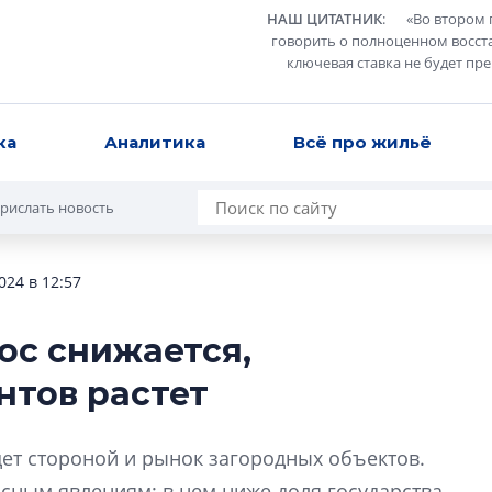
НАШ ЦИТАТНИК
:
«
Во втором 
говорить о полноценном восст
ключевая ставка не будет пр
ка
Аналитика
Всё про жильё
рислать новость
024 в 12:57
ос снижается,
Разрыв цен межд
нтов растет
вторичкой: что э
рынка?
Разрыв цен между
ет стороной и рынок загородных объектов.
вторичкой: что это
сным явлениям: в нем ниже доля государства,