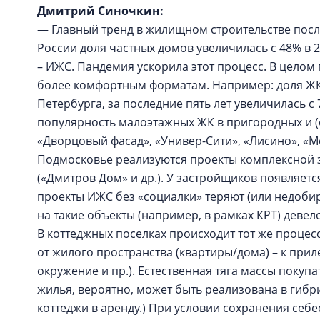
Дмитрий Синочкин:
— Главный тренд в жилищном строительстве после
России доля частных домов увеличилась с 48% в 20
– ИЖС. Пандемия ускорила этот процесс. В целом
более комфортным форматам. Например: доля ЖК
Петербурга, за последние пять лет увеличилась с 
популярность малоэтажных ЖК в пригородных и (о
«Дворцовый фасад», «Универ-Сити», «Лисино», «Мо
Подмосковье реализуются проекты комплексной 
(«Дмитров Дом» и др.). У застройщиков появляет
проекты ИЖС без «социалки» теряют (или недобир
на такие объекты (например, в рамках КРТ) девел
В коттеджных поселках происходит тот же процесс
от жилого пространства (квартиры/дома) – к прил
окружение и пр.). Естественная тяга массы поку
жилья, вероятно, может быть реализована в гибр
коттеджи в аренду.) При условии сохранения себ