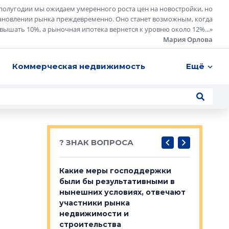
полугодии мы ожидаем умеренного роста цен на новостройки, но
ановлении рынка преждевременно. Оно станет возможным, когда
евышать 10%, а рыночная ипотека вернется к уровню около 12%...
»
Мария Орлова
Коммерческая недвижимость
Ещё
? ЗНАК ВОПРОСА
у первичкой и
Какие меры господдержки
Место об
то значит для
были бы результативными в
локации 
нынешних условиях, отвечают
пригород
участники рынка
выстрели
 первичкой и
недвижимости и
Своим мн
 значит для
строительства