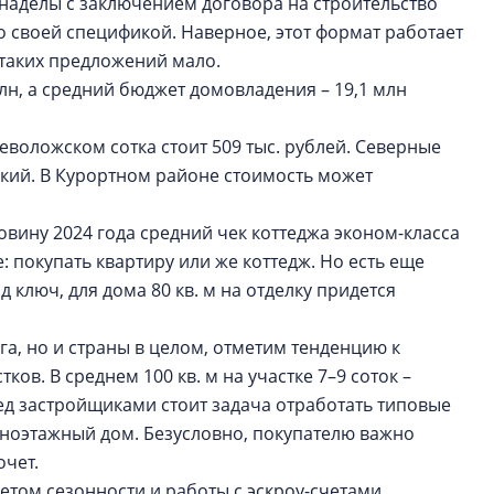
– наделы с заключением договора на строительство
о своей спецификой. Наверное, этот формат работает
о таких предложений мало.
лн, а средний бюджет домовладения – 19,1 млн
еволожском сотка стоит 509 тыс. рублей. Северные
кий. В Курортном районе стоимость может
овину 2024 года средний чек коттеджа эконом-класса
е: покупать квартиру или же коттедж. Но есть еще
д ключ, для дома 80 кв. м на отделку придется
.
га, но и страны в целом, отметим тенденцию к
в. В среднем 100 кв. м на участке 7–9 соток –
ед застройщиками стоит задача отработать типовые
ноэтажный дом. Безусловно, покупателю важно
хочет.
четом сезонности и работы с эскроу-счетами.