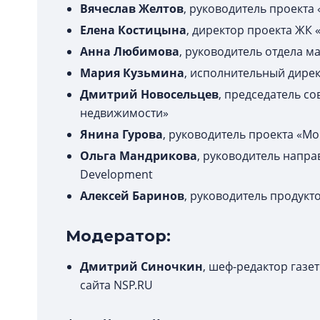
Вячеслав Желтов
, руководитель проекта
Елена Костицына
, директор проекта ЖК 
Анна Любимова
, руководитель отдела м
Мария Кузьмина
, исполнительный дире
Дмитрий Новосельцев
, председатель с
недвижимости»
Янина Гурова
, руководитель проекта «М
Ольга Мандрикова
, руководитель напр
Development
Алексей Баринов
, руководитель продук
Модератор:
Дмитрий Синочкин
, шеф-редактор газе
сайта NSP.RU