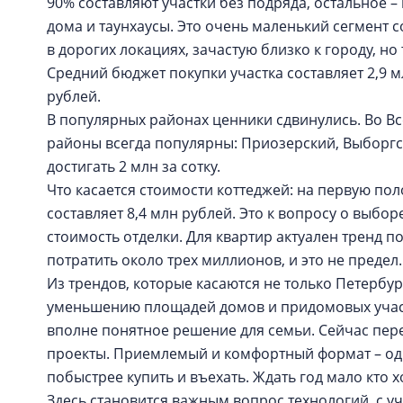
90% составляют участки без подряда, остальное 
дома и таунхаусы. Это очень маленький сегмент с
в дорогих локациях, зачастую близко к городу, н
Средний бюджет покупки участка составляет 2,9 м
рублей.
В популярных районах ценники сдвинулись. Во Вс
районы всегда популярны: Приозерский, Выборгс
достигать 2 млн за сотку.
Что касается стоимости коттеджей: на первую пол
составляет 8,4 млн рублей. Это к вопросу о выбор
стоимость отделки. Для квартир актуален тренд по
потратить около трех миллионов, и это не предел
Из трендов, которые касаются не только Петербур
уменьшению площадей домов и придомовых участко
вполне понятное решение для семьи. Сейчас пер
проекты. Приемлемый и комфортный формат – од
побыстрее купить и въехать. Ждать год мало кто 
Здесь становится важным вопрос технологий, с у