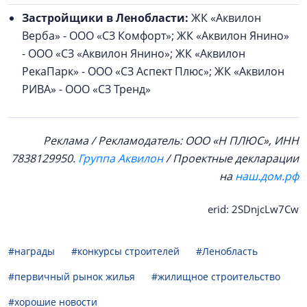
Застройщики в Ленобласти:
ЖК «Аквилон
Верба» - ООО «СЗ Комфорт»; ЖК «Аквилон Янино»
- ООО «СЗ «Аквилон Янино»; ЖК «Аквилон
РекаПарк» - ООО «СЗ Аспект Плюс»; ЖК «Аквилон
РИВА» - ООО «СЗ Тренд»
Реклама / Рекламодатель: ООО «Н ПЛЮС», ИНН
7838129950.
Группа Аквилон
/ Проектные декларации
на
наш.дом.рф
erid: 2SDnjcLw7Cw
#награды
#конкурсы строителей
#Ленобласть
#первичный рынок жилья
#жилищное строительство
#хорошие новости