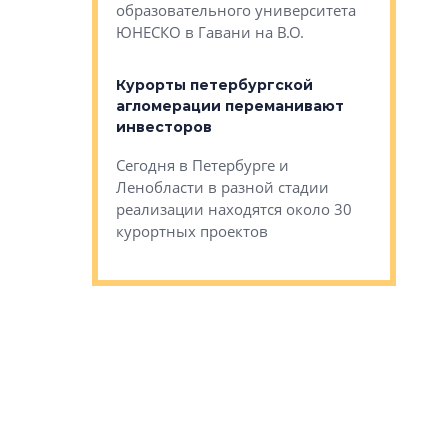
Император
образовательного университета
ртиры в домах
выжать ма
ЮНЕСКО в Гавани на В.О.
 постройки на
костей»
оящихся
Курорты петербургской
тиры в домах
агломерации переманивают
Каким бы
остройки на 9%
инвесторов
Ропса: в
ся
обещают 
Сегодня в Петербурге и
Руины Дом
Ленобласти в разной стадии
сгоревшем
реализации находятся около 30
наследия 
курортных проектов