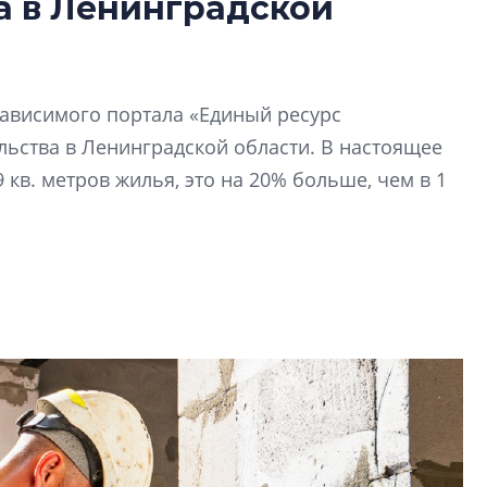
а в Ленинградской
лучших поющих 
Гала-концертом з
девятый сезон тво
конкурса строител
зависимого портала «Единый ресурс
строить и жить по
льства в Ленинградской области. В настоящее
 кв. метров жилья, это на 20% больше, чем в 1
В Красногвардей
Петербурга появ
один центр сов
образования
В Красногвардейс
Петербурга появи
центр совмещенно