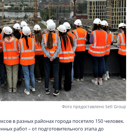
Фото предоставлено Setl Group
сов в разных районах города посетило 150 человек.
ных работ – от подготовительного этапа до