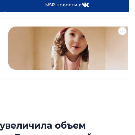
NSP новости в
 увеличила объем
В Санкт-Петербу