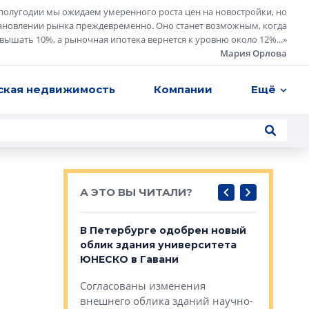
полугодии мы ожидаем умеренного роста цен на новостройки, но
ановлении рынка преждевременно. Оно станет возможным, когда
евышать 10%, а рыночная ипотека вернется к уровню около 12%...
»
Мария Орлова
ская недвижимость
Компании
Ещё
А ЭТО ВЫ ЧИТАЛИ?
о — антидот
В Петербурге одобрен новый
Собствен
панелей
облик здания университета
Императо
ЮНЕСКО в Гавани
как выжа
— антидот от
«старых 
Согласованы изменения
лей
Собственн
внешнего облика зданий научно-