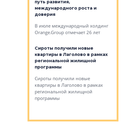
строителей
путь развития,
комплекс
международного роста и
тестовая
авершился
доверия
перерабо
рческого
В июле международный холдинг
В Петербу
ей «Нам песня
Orange.Group отмечает 26 лет
комплексе
могает»
тестовая 
органики
Сироты получили новые
ском районе
квартиры в Лаголово в рамках
ился еще
региональной жилищной
мещенного
Историч
программы
дом Рома
Ушково м
Сироты получили новые
ком районе
квартиры в Лаголово в рамках
Историче
лся еще один
региональной жилищной
Романова 
го образования
программы
взять под