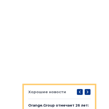
Хорошие новости
рге выбрали
Orange.Group отмечает 26 лет:
В Петерб