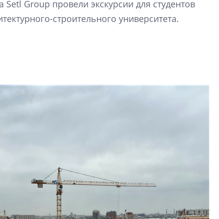
 Setl Group провели экскурсии для студентов
Центробанк: ква
итектурного-строительного университета.
2020-2026 годов
9% дешевле стр
Центробанк: квар
2020-2026 годов п
дешевле строящих