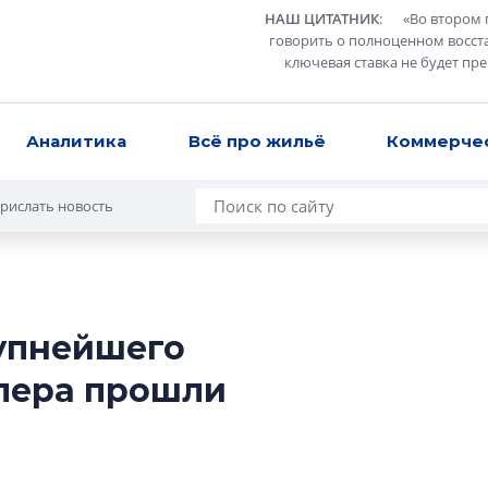
НАШ ЦИТАТНИК
:
«
Во втором 
говорить о полноценном восст
ключевая ставка не будет пр
Аналитика
Всё про жильё
Коммерче
рислать новость
упнейшего
Усадьба Торосов
опера прошли
от эпохи фальш-
Усадьба Торосово 
эпохи фальш-пане