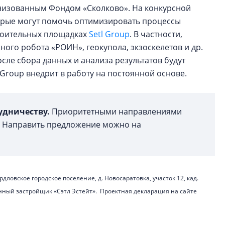
анизованным Фондом «Сколково». На конкурсной
торые могут помочь оптимизировать процессы
роительных площадках
Setl Group
. В частности,
ого робота «РОИН», геокупола, экзоскелетов и др.
ле сбора данных и анализа результатов будут
Group внедрит в работу на постоянной основе.
удничеству.
Приоритетными направлениями
е. Направить предложение можно на
дловское городское поселение, д. Новосаратовка, участок 12, кад.
нный застройщик «Сэтл Эстейт». Проектная декларация на сайте