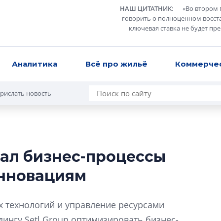
НАШ ЦИТАТНИК
:
«
Во втором 
говорить о полноценном восст
ключевая ставка не будет пр
Аналитика
Всё про жильё
Коммерче
рислать новость
вал бизнес-процессы
Роман Корнышев
нновациям
перемен в ЖК мо
даже электромо
х технологий и управление ресурсами
Девелопер «Верти
перемен в ЖК мож
ингу Setl Group оптимизировать бизнес-