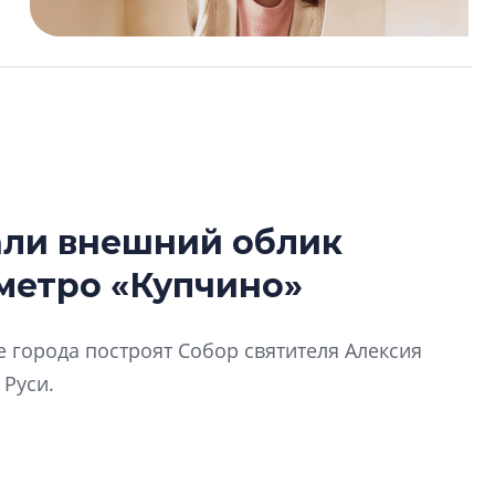
али внешний облик
Усадьба Торосов
 метро «Купчино»
от эпохи фальш-
Усадьба Торосово 
 города построят Собор святителя Алексия
эпохи фальш-пане
 Руси.
Центробанк: ква
2020-2026 годов
9% дешевле стр