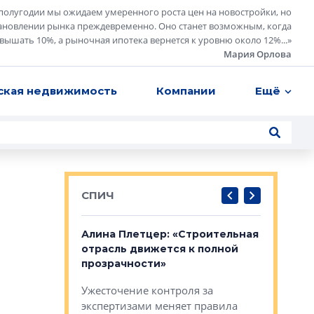
полугодии мы ожидаем умеренного роста цен на новостройки, но
ановлении рынка преждевременно. Оно станет возможным, когда
евышать 10%, а рыночная ипотека вернется к уровню около 12%...
»
Мария Орлова
ская недвижимость
Компании
Ещё
СПИЧ
: «Поводом
Алина Плетцер: «Строительная
Елена Фе
жет быть
отрасль движется к полной
блок МФК
биль»
прозрачности»
экосисте
каль»: поводом
Ужесточение контроля за
Проектир
ет быть даже
экспертизами меняет правила
непрерыв