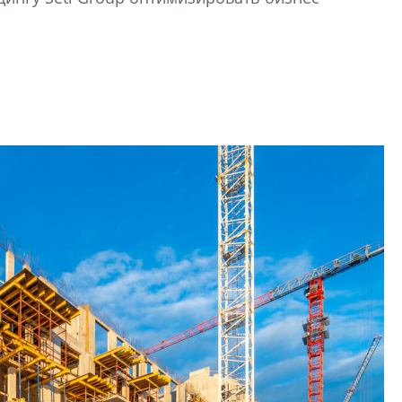
электромобиль
Карина Шальнова
«гибридом» — ка
рынок апарт-оте
Конкуренцию выиг
апарты, которые 
приблизятся к го
уровню сервиса, у
КЕЙПОРТ