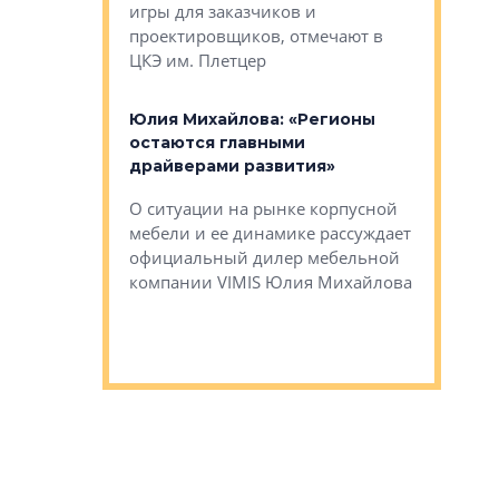
игры для заказчиков и
управлен
проектировщиков, отмечают в
поиска ко
ЦКЭ им. Плетцер
ГК «Глоба
: «Будущее за
к меняется
лей»
Юлия Михайлова: «Регионы
Алексей 
остаются главными
«Вертика
рают те
драйверами развития»
не новый
еще больше
стиничному
О ситуации на рынке корпусной
О том, по
верены в УК
мебели и ее динамике рассуждает
экспертиз
официальный дилер мебельной
преимущес
компании VIMIS Юлия Михайлова
гендирект
Алексей 