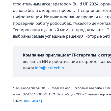
строительным акселератором Build UP 2024, орг
основе были отобраны проекты IT-стартапов, ко
цифровизации. Их пилотирование провели на ст
проверили работу робособак, тяжелого демонтажн
Тестирования в данный момент продолжаются. Пос
выбраны самые успешные решения, которые Setl 
Компания приглашает IT-стартапы к сотр
являются ИИ и роботизации в строительств
почту
info@setltech.ru
.
* ЖК «Город звёзд»: Ленинградская обл., Всеволожский район, Свер
номер ЗУ 47:07:0605001:1171. Застройщик ООО «Специализирова
ЕИСЖС (
наш.дом.рф
).