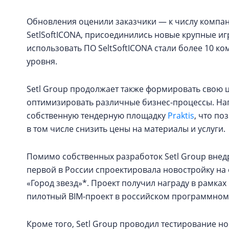
Обновления оценили заказчики — к числу компа
SetlSoftICONA, присоединились новые крупные игр
использовать ПО SeltSoftICONA стали более 10 ко
уровня.
Setl Group продолжает также формировать свою 
оптимизировать различные бизнес-процессы. Нап
собственную тендерную площадку
Praktis
, что п
в том числе снизить цены на материалы и услуги.
Помимо собственных разработок Setl Group внед
первой в России спроектировала новостройку на 
«Город звезд»*. Проект получил награду в рамк
пилотный BIM-проект в российском программном
Кроме того, Setl Group проводил тестирование н