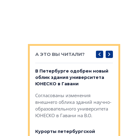
А ЭТО ВЫ ЧИТАЛИ?
о — антидот
В Петербурге одобрен новый
Собствен
панелей
облик здания университета
Императо
ЮНЕСКО в Гавани
как выжа
— антидот от
«старых 
Согласованы изменения
лей
Собственн
внешнего облика зданий научно-
Император
образовательного университета
ртиры в домах
выжать ма
ЮНЕСКО в Гавани на В.О.
 постройки на
костей»
оящихся
Курорты петербургской