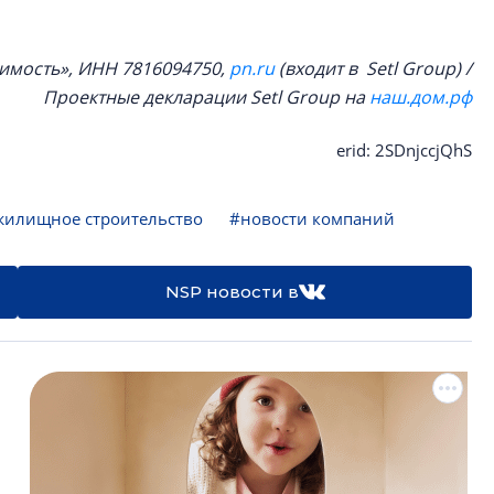
имость», ИНН 7816094750,
pn.ru
(входит в Setl Group) /
Проектные декларации Setl Group на
наш.дом.рф
erid: 2SDnjccjQhS
жилищное строительство
#новости компаний
NSP новости в