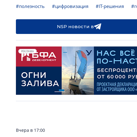
#полезность
#цифровизация
#IT-решения
#г
NSP новости в
РЕКЛАМА
Вчера в 17:00