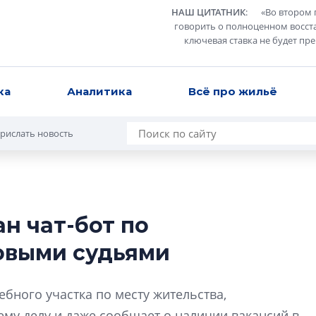
НАШ ЦИТАТНИК
:
«
Во втором 
говорить о полноценном восст
ключевая ставка не будет пр
ка
Аналитика
Всё про жильё
рислать новость
н чат-бот по
Татьяна Бровкина
овыми судьями
монотонной спал
деконструктиви
стать спасением
ебного участка по месту жительства,
О границах новато
у делу и даже сообщает о наличии вакансий в