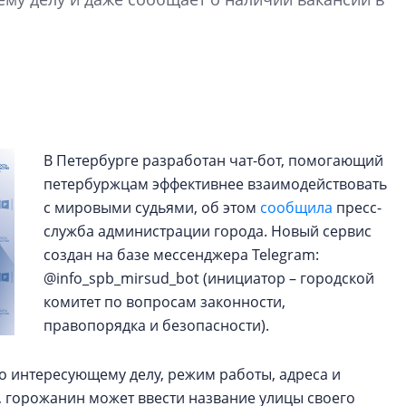
Петербурга, буду
районов и инжен
рассказали в ГК «
Сергей Софроно
дизайн проявляе
визуальной чист
В Петербурге разработан чат-бот, помогающий
Что важнее для с
петербуржцам эффективнее взаимодействовать
жилого проекта: эс
с мировыми судьями, об этом
сообщила
пресс-
функциональност
экономика проект
служба администрации города. Новый сервис
в ГК «ПСК»
создан на базе мессенджера Telegram:
@info_spb_mirsud_bot (инициатор – городской
комитет по вопросам законности,
правопорядка и безопасности).
 интересующему делу, режим работы, адреса и
о, горожанин может ввести название улицы своего