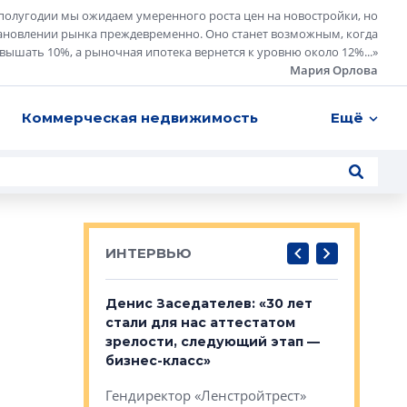
полугодии мы ожидаем умеренного роста цен на новостройки, но
ановлении рынка преждевременно. Оно станет возможным, когда
евышать 10%, а рыночная ипотека вернется к уровню около 12%...
»
Мария Орлова
Коммерческая недвижимость
Ещё
ИНТЕРВЬЮ
: «На
Денис Заседателев: «30 лет
Виталий 
ьной окраине
стали для нас аттестатом
спроса —
зм может
зрелости, следующий этап —
форматы,
»
бизнес-класс»
стереоти
застройк
рства в центре
Гендиректор «Ленстройтрест»