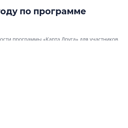
году по программе
Татьяна Бровкина
монотонной спал
деконструктиви
стать спасением
сти программы «Карта Друга» для участников
О границах новато
Петербурга, буду
районов и инжен
рассказали в ГК «
Сергей Софроно
дизайн проявляе
визуальной чист
Что важнее для с
жилого проекта: эс
функциональност
экономика проект
в ГК «ПСК»