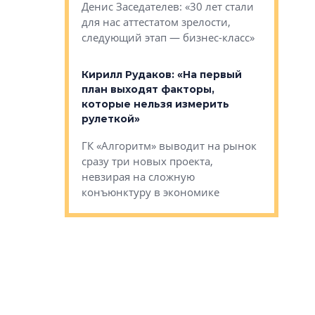
О малоэта
щем спальных
Денис Заседателев: «30 лет стали
класса «О
ерных ловушках
для нас аттестатом зрелости,
Мистолово
Глобал ЭМ»
следующий этап — бизнес-класс»
компании
в: «Хороший
Кирилл Рудаков: «На первый
тся в
план выходят факторы,
Александ
оте»
которые нельзя измерить
«Строите
рулеткой»
основ»
овременного
ГК «Алгоритм» выводит на рынок
Строитель
тетика,
сразу три новых проекта,
волнообра
ь или
невзирая на сложную
следует с
а, размышляют
конъюнктуру в экономике
Александ