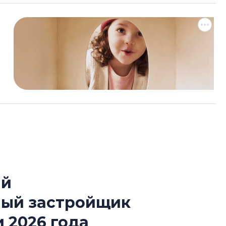
ый
Роман Корнышев
ный застройщик
перемен в ЖК мо
даже электромо
 2026 года