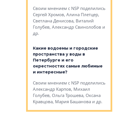
Яна Вирче
нием об этом
Своим мнением с NSP поделились
Денис Зас
 Трошева,
Сергей Хромов, Алина Плетцер,
Свинолобо
ко, Максим
Светлана Денисова, Виталий
и др.
енисова,
Голубев, Александр Свинолобов и
ев и другие
др.
Важно ли
апартам
востребованы
Какие водоемы и городские
Конститу
 компетенции
пространства у воды в
временно
мента и
Петербурге и его
Своим мн
окрестностях самые любимые
Раиль Му
NSP поделились
и интересные?
Кудинов, 
на, Анжелика
Своим мнением с NSP поделились
Карина Ш
ндр
Александр Карпов, Михаил
Дементьев
сандр Кравцов,
Голубев, Ольга Трошева, Оксана
др.
Кравцова, Мария Башанова и др.