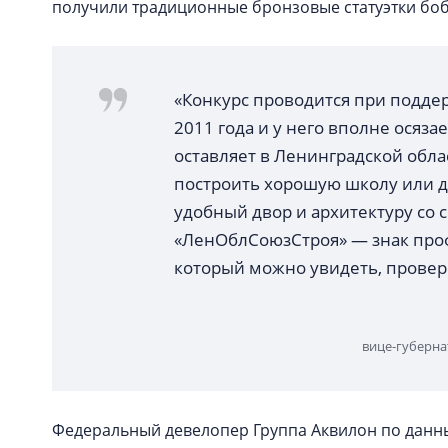
получили традиционные бронзовые статуэтки бо
«Конкурс проводится при подде
2011 года и у него вполне осяз
оставляет в Ленинградской облас
построить хорошую школу или де
удобный двор и архитектуру со
«ЛенОблСоюзСтроя» — знак проф
который можно увидеть, провер
вице-губерна
Федеральный девелопер Группа Аквилон по данным