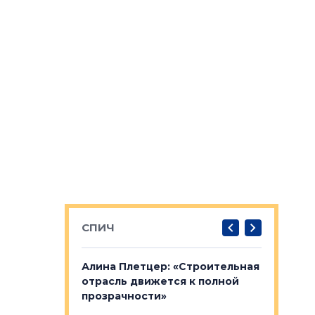
СПИЧ
: «Поводом
Алина Плетцер: «Строительная
Елена Фе
жет быть
отрасль движется к полной
блок МФК
биль»
прозрачности»
экосисте