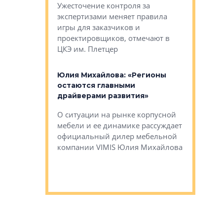
каль»: поводом
Ужесточение контроля за
Проектир
ет быть даже
экспертизами меняет правила
непрерыв
игры для заказчиков и
управлен
проектировщиков, отмечают в
поиска ко
ЦКЭ им. Плетцер
ГК «Глоба
: «Будущее за
к меняется
лей»
Юлия Михайлова: «Регионы
Алексей 
остаются главными
«Вертика
рают те
драйверами развития»
не новый
еще больше
стиничному
О ситуации на рынке корпусной
О том, по
верены в УК
мебели и ее динамике рассуждает
экспертиз
официальный дилер мебельной
преимущес
компании VIMIS Юлия Михайлова
гендирект
Алексей 