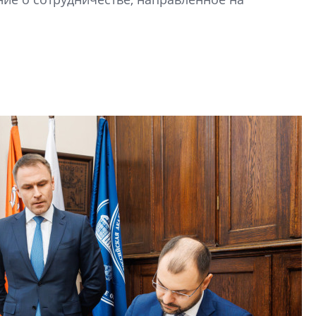
рынка? Своим мне
поделились Ольга
Екатерина Немчен
Жабин, Светлана Д
Константин Сторож
Какие наиболее 
специальности и
в сфере девелоп
строительства?
Своим мнением с 
Валентина Калини
Альшаева, Алекса
Свинолобов, Алек
Кирилл Кудинов и 