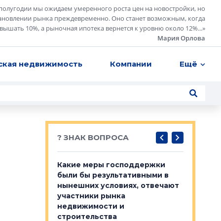
полугодии мы ожидаем умеренного роста цен на новостройки, но
ановлении рынка преждевременно. Оно станет возможным, когда
евышать 10%, а рыночная ипотека вернется к уровню около 12%...
»
Мария Орлова
ская недвижимость
Компании
Ещё
? ЗНАК ВОПРОСА
у первичкой и
Какие меры господдержки
Место об
то значит для
были бы результативными в
локации 
нынешних условиях, отвечают
пригород
участники рынка
выстрели
 первичкой и
недвижимости и
Своим мн
 значит для
строительства