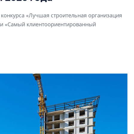
Девелопер «Верти
перемен в ЖК мож
й конкурса «Лучшая строительная организация
электромобиль
ии «Самый клиентоориентированный
Карина Шальнова
«гибридом» — ка
рынок апарт-оте
Конкуренцию выиг
апарты, которые 
приблизятся к го
уровню сервиса, у
КЕЙПОРТ