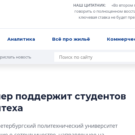
НАШ ЦИТАТНИК
:
«
Во втором 
говорить о полноценном восст
ключевая ставка не будет пр
Аналитика
Всё про жильё
Коммерче
рислать новость
пер поддержит студентов
Разрыв цен межд
итеха
вторичкой: что э
рынка?
Разрыв цен между
етербургский политехнический университет
вторичкой: что это
ие о сотрудничестве, направленное на