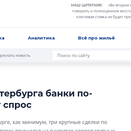
НАШ ЦИТАТНИК
:
«
Во втором 
говорить о полноценном восст
ключевая ставка не будет пр
ка
Аналитика
Всё про жильё
рислать новость
тербурга банки по-
Усадьба Торосов
 спрос
от эпохи фальш-
Усадьба Торосово 
рге, как минимум, три крупные сделки по
эпохи фальш-пане
ерес пришелся на развитие корпоративных