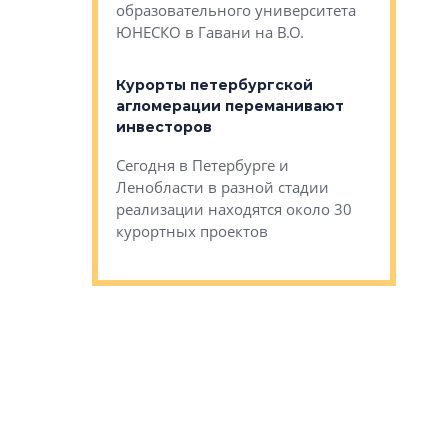
Император
образовательного университета
ртиры в домах
выжать ма
ЮНЕСКО в Гавани на В.О.
 постройки на
костей»
оящихся
Курорты петербургской
тиры в домах
агломерации переманивают
Каким бы
остройки на 9%
инвесторов
Ропса: в
ся
обещают 
Сегодня в Петербурге и
Руины Дом
Ленобласти в разной стадии
сгоревшем
реализации находятся около 30
наследия 
курортных проектов