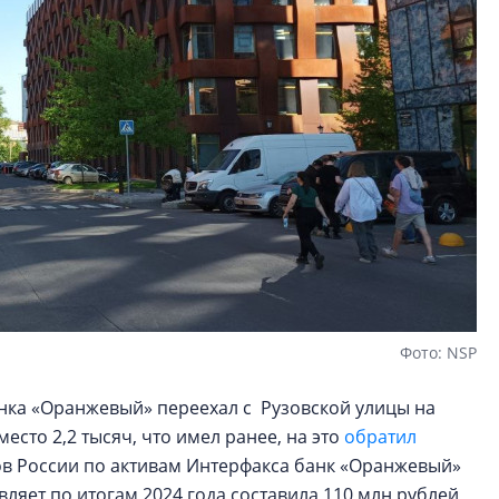
Фото: NSP
нка «Оранжевый» переехал с Рузовской улицы на
есто 2,2 тысяч, что имел ранее, на это
обратил
ов России по активам Интерфакса банк «Оранжевый»
вляет по итогам 2024 года составила 110 млн рублей,