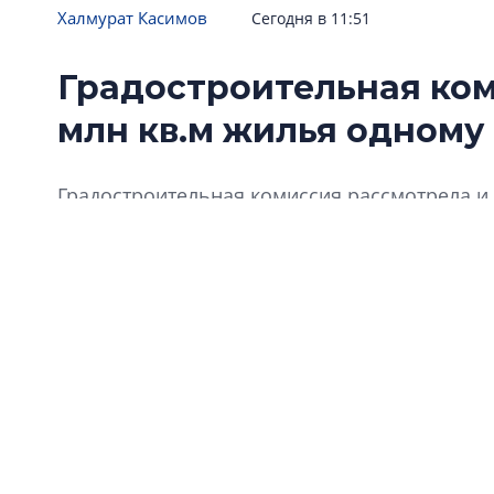
Халмурат Касимов
Сегодня в 11:51
Градостроительная ком
млн кв.м жилья одному
Градостроительная комиссия рассмотрела и 
которых получили одобрение. Причем окол
проекты одной компании – «Группы ЛСР».