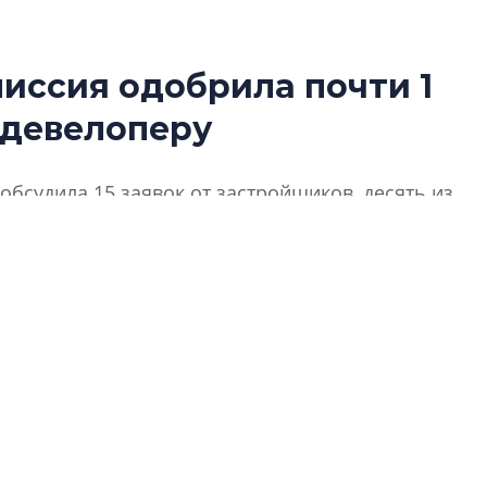
иссия одобрила почти 1
Татьяна Бровкина
 девелоперу
монотонной спал
деконструктиви
стать спасением
обсудила 15 заявок от застройщиков, десять из
О границах новато
о 90% согласованных обращений приходится на
Петербурга, буду
районов и инжен
рассказали в ГК «
Сергей Софроно
дизайн проявляе
визуальной чист
Что важнее для с
жилого проекта: эс
функциональност