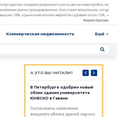
полугодии мы ожидаем умеренного роста цен на новостройки, но
ановлении рынка преждевременно. Оно станет возможным, когда
евышать 10%, а рыночная ипотека вернется к уровню около 12%...
»
Мария Орлова
Коммерческая недвижимость
Ещё
А ЭТО ВЫ ЧИТАЛИ?
о — антидот
В Петербурге одобрен новый
Собствен
панелей
облик здания университета
Императо
ЮНЕСКО в Гавани
как выжа
— антидот от
«старых 
Согласованы изменения
лей
Собственн
внешнего облика зданий научно-