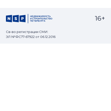
16+
Св-во регистрации СМИ:
ЭЛ №ФС77-67922 от 06.12.2016
Реклама на
Контакты
сайте
О проекте
Мероприятия
© Сетевое издание NSP.RU
Все права защищены. Любое использование
материалов допускается только с согласия редакции.
Разработано