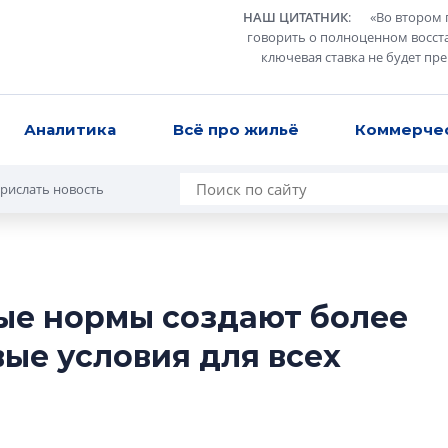
НАШ ЦИТАТНИК
:
«
Во втором 
говорить о полноценном восст
ключевая ставка не будет пр
Аналитика
Всё про жильё
Коммерче
рислать новость
ые нормы создают более
Роман Корнышев
ые условия для всех
перемен в ЖК мо
даже электромо
Девелопер «Верти
перемен в ЖК мож