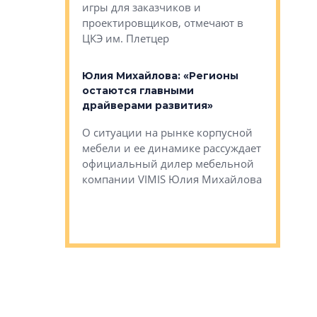
игры для заказчиков и
управлен
проектировщиков, отмечают в
поиска ко
ЦКЭ им. Плетцер
ГК «Глоба
: «Будущее за
к меняется
лей»
Юлия Михайлова: «Регионы
Алексей 
остаются главными
«Вертика
рают те
драйверами развития»
не новый
еще больше
стиничному
О ситуации на рынке корпусной
О том, по
верены в УК
мебели и ее динамике рассуждает
экспертиз
официальный дилер мебельной
преимущес
компании VIMIS Юлия Михайлова
гендирект
Алексей 