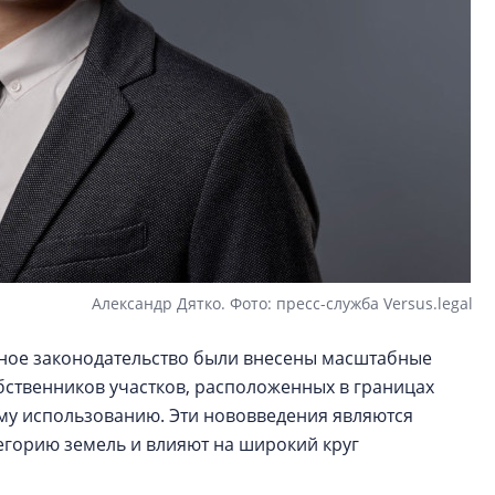
Александр Дятко. Фото: пресс-служба Versus.legal
льное законодательство были внесены масштабные
ственников участков, расположенных в границах
ому использованию. Эти нововведения являются
егорию земель и влияют на широкий круг