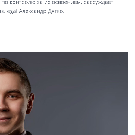
 по контролю за их освоением, рассуждает
электромобиль
.legal Александр Дятко.
Карина Шальнова
«гибридом» — ка
рынок апарт-оте
Конкуренцию выиг
апарты, которые 
приблизятся к го
уровню сервиса, у
КЕЙПОРТ