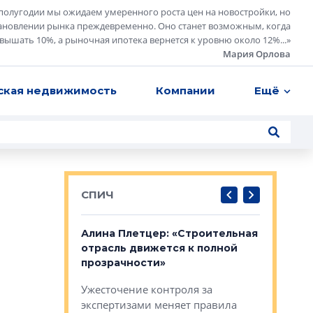
полугодии мы ожидаем умеренного роста цен на новостройки, но
ановлении рынка преждевременно. Оно станет возможным, когда
евышать 10%, а рыночная ипотека вернется к уровню около 12%...
»
Мария Орлова
ская недвижимость
Компании
Ещё
СПИЧ
: «Поводом
Алина Плетцер: «Строительная
Елена Фе
жет быть
отрасль движется к полной
блок МФК
биль»
прозрачности»
экосисте
каль»: поводом
Ужесточение контроля за
Проектир
ет быть даже
экспертизами меняет правила
непрерыв