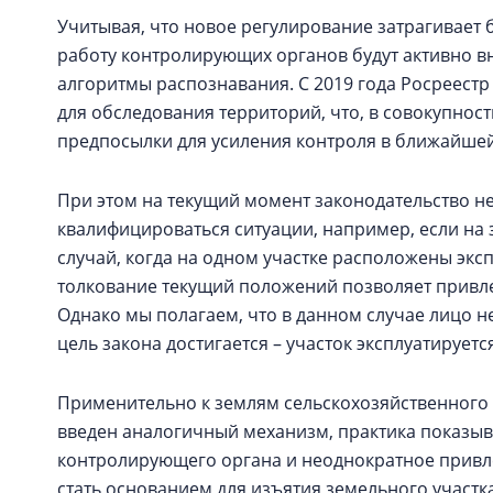
Учитывая, что новое регулирование затрагивает 
работу контролирующих органов будут активно в
алгоритмы распознавания. С 2019 года Росреест
для обследования территорий, что, в совокупнос
предпосылки для усиления контроля в ближайшей
При этом на текущий момент законодательство не
квалифицироваться ситуации, например, если на 
случай, когда на одном участке расположены экс
толкование текущий положений позволяет привле
Однако мы полагаем, что в данном случае лицо н
цель закона достигается – участок эксплуатируетс
Применительно к землям сельскохозяйственного 
введен аналогичный механизм, практика показыв
контролирующего органа и неоднократное привл
стать основанием для изъятия земельного участка в