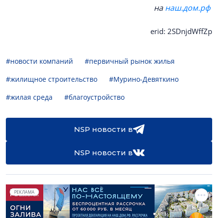
на
наш.дом.рф
erid: 2SDnjdWffZp
#новости компаний
#первичный рынок жилья
#жилищное строительство
#Мурино-Девяткино
#жилая среда
#благоустройство
NSP новости в
NSP новости в
РЕКЛАМА