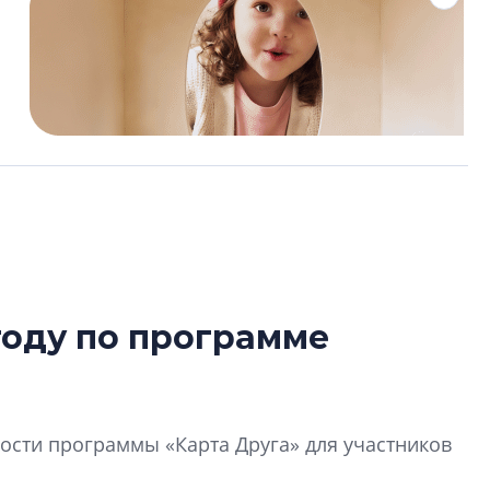
году по программе
Роман Корнышев
перемен в ЖК мо
даже электромо
сти программы «Карта Друга» для участников
Девелопер «Верти
перемен в ЖК мож