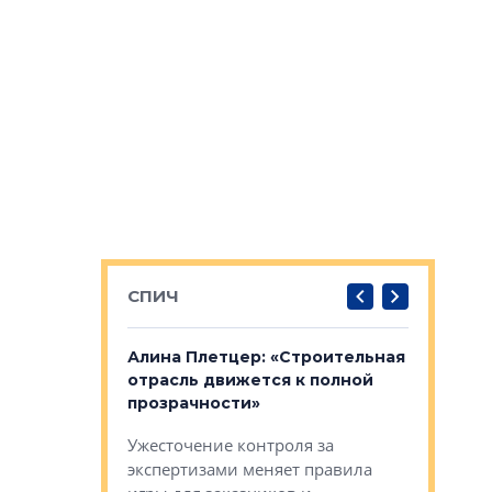
СПИЧ
: «Поводом
Алина Плетцер: «Строительная
Елена Фе
жет быть
отрасль движется к полной
блок МФК
биль»
прозрачности»
экосисте
каль»: поводом
Ужесточение контроля за
Проектир
ет быть даже
экспертизами меняет правила
непрерыв