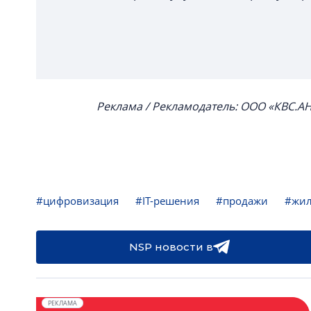
Реклама /
Рекламодатель: ООО «КВС.АН
#цифровизация
#IT-решения
#продажи
#жил
NSP новости в
РЕКЛАМА