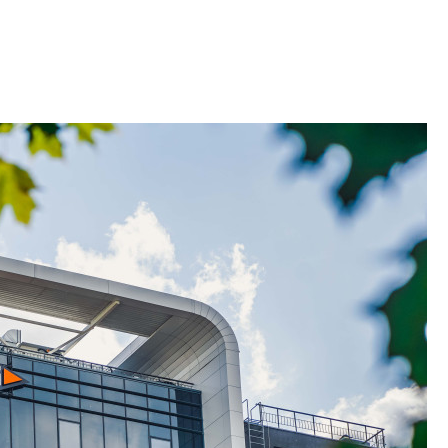
электромобиль
Карина Шальнова
«гибридом» — ка
рынок апарт-оте
Конкуренцию выиг
апарты, которые 
приблизятся к го
уровню сервиса, у
КЕЙПОРТ