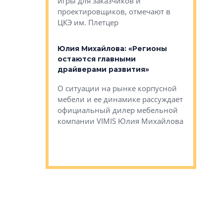
игры для заказчиков и
управлен
проектировщиков, отмечают в
поиска ко
ЦКЭ им. Плетцер
ГК «Глоба
: «Будущее за
к меняется
лей»
Юлия Михайлова: «Регионы
Алексей 
остаются главными
«Вертика
рают те
драйверами развития»
не новый
еще больше
стиничному
О ситуации на рынке корпусной
О том, по
верены в УК
мебели и ее динамике рассуждает
экспертиз
официальный дилер мебельной
преимущес
компании VIMIS Юлия Михайлова
гендирект
Алексей 