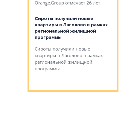
Orange.Group отмечает 26 лет
комплексе
могает»
тестовая 
органики
Сироты получили новые
ском районе
квартиры в Лаголово в рамках
ился еще
региональной жилищной
мещенного
Историч
программы
дом Рома
Ушково м
Сироты получили новые
ком районе
квартиры в Лаголово в рамках
Историче
лся еще один
региональной жилищной
Романова 
го образования
программы
взять под