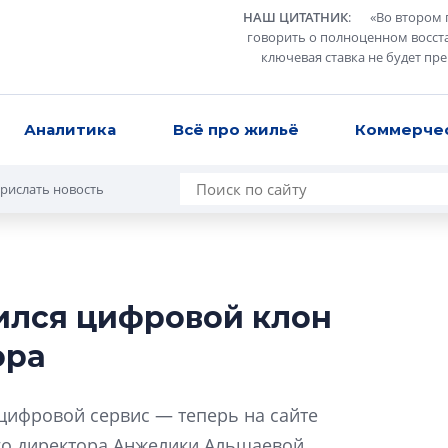
НАШ ЦИТАТНИК
:
«
Во втором 
говорить о полноценном восст
ключевая ставка не будет пр
Аналитика
Всё про жильё
Коммерче
рислать новость
вился цифровой клон
В Санкт-Петербу
ора
лучших поющих 
Гала-концертом з
цифровой сервис — теперь на сайте
девятый сезон тво
конкурса строител
го директора Анжелики Альшаевой.