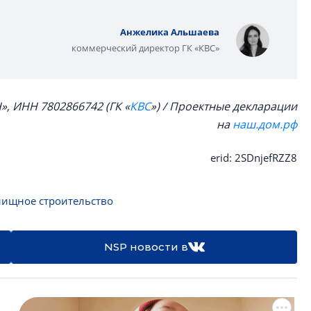
Анжелика Альшаева
коммерческий директор ГК «КВС»
», ИНН 7802866742 (
ГК «
КВС
») / Проектные декларации
на
наш.дом.рф
erid: 2SDnjefRZZ8
ищное строительство
NSP новости в