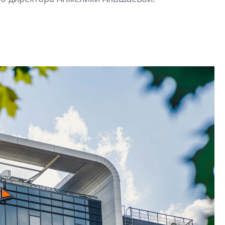
строить и жить по
В Красногвардей
Петербурга появ
один центр сов
образования
В Красногвардейс
Петербурга появи
центр совмещенно