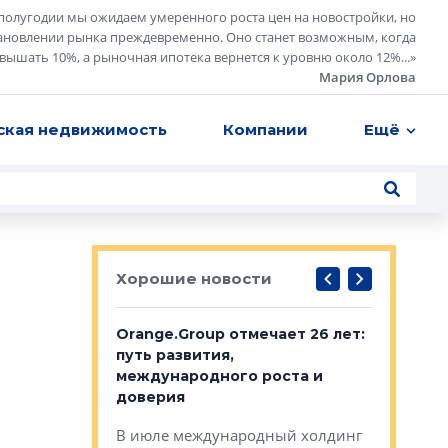
полугодии мы ожидаем умеренного роста цен на новостройки, но
ановлении рынка преждевременно. Оно станет возможным, когда
евышать 10%, а рыночная ипотека вернется к уровню около 12%...
»
Мария Орлова
ская недвижимость
Компании
Ещё
Хорошие новости
рге выбрали
Orange.Group отмечает 26 лет:
В Петерб
строителей
путь развития,
комплекс
международного роста и
тестовая
авершился
доверия
перерабо
рческого
В июле международный холдинг
В Петербу
ей «Нам песня