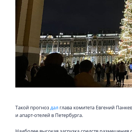
Такой прогноз
дал
глава комитета Евгений Панке
и апарт-отелей в Петербурга.
Наиболее высокая загрузка средств размещения о