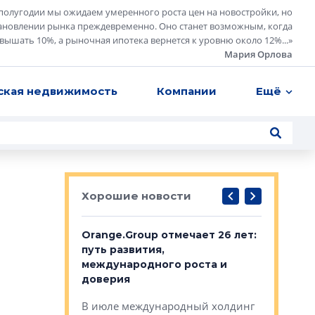
полугодии мы ожидаем умеренного роста цен на новостройки, но
ановлении рынка преждевременно. Оно станет возможным, когда
евышать 10%, а рыночная ипотека вернется к уровню около 12%...
»
Мария Орлова
ская недвижимость
Компании
Ещё
Хорошие новости
рге выбрали
Orange.Group отмечает 26 лет:
В Петерб
строителей
путь развития,
комплекс
международного роста и
тестовая
авершился
доверия
перерабо
рческого
В июле международный холдинг
В Петербу
ей «Нам песня