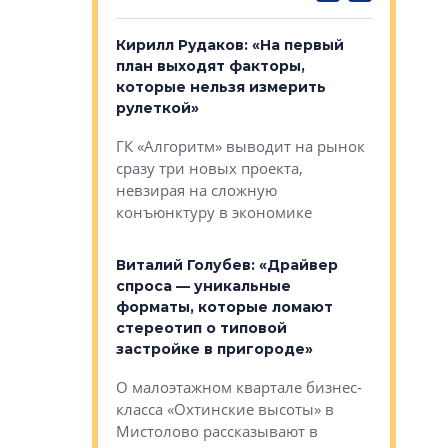
в: «Хороший
Кирилл Рудаков: «На первый
Александ
тся в
план выходят факторы,
«Строите
оте»
которые нельзя измерить
основ»
рулеткой»
овременного
Строитель
ГК «Алгоритм» выводит на рынок
тетика,
волнообра
сразу три новых проекта,
ь или
следует с
невзирая на сложную
а, размышляют
Александ
конъюнктуру в экономике
Евгений 
Виталий Голубев: «Драйвер
это не пр
лобов: «Мы
спроса — уникальные
понятные
 Bonava, но мы
форматы, которые ломают
я»
Каким бу
стереотип о типовой
ого пояса»,
Леноблас
застройке в пригороде»
рпоративной
рассказыв
О малоэтажном квартале бизнес-
вает
региона Е
класса «Охтинские высоты» в
I Александр
Мистолово рассказывают в