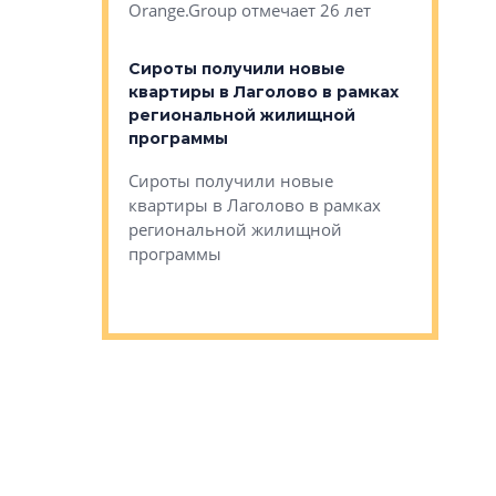
Orange.Group отмечает 26 лет
комплексе
могает»
тестовая 
органики
Сироты получили новые
ском районе
квартиры в Лаголово в рамках
ился еще
региональной жилищной
мещенного
Историч
программы
дом Рома
Ушково м
Сироты получили новые
ком районе
квартиры в Лаголово в рамках
Историче
лся еще один
региональной жилищной
Романова 
го образования
программы
взять под