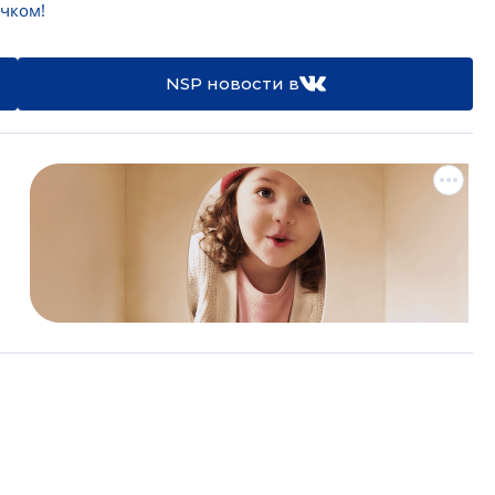
чком!
NSP новости в