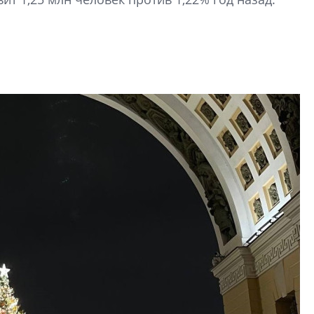
строить и жить по
В Красногвардей
Петербурга появ
один центр сов
образования
В Красногвардейс
Петербурга появи
центр совмещенно