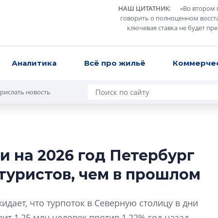
НАШ ЦИТАТНИК
:
«
Во втором 
говорить о полноценном восст
ключевая ставка не будет пр
Аналитика
Всё про жильё
Коммерче
рислать новость
и на 2026 год Петербург
В Санкт-Петербу
туристов, чем в прошлом
лучших поющих 
Гала-концертом з
идает, что турпоток в Северную столицу в дни
девятый сезон тво
конкурса строител
ит 1,25 млн человек против 1,22% год назад.