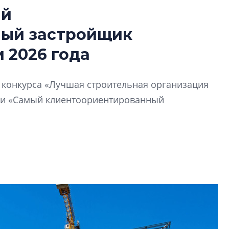
ый
Сергей Софроно
ный застройщик
дизайн проявляе
визуальной чист
 2026 года
Что важнее для с
жилого проекта: эс
й конкурса «Лучшая строительная организация
функциональност
экономика проект
ии «Самый клиентоориентированный
в ГК «ПСК»
Александр Свино
используем опыт
– другая компани
О потенциале «сер
технологиях и ко
культуре рассказы
гендиректор STAVN
Свинолобов