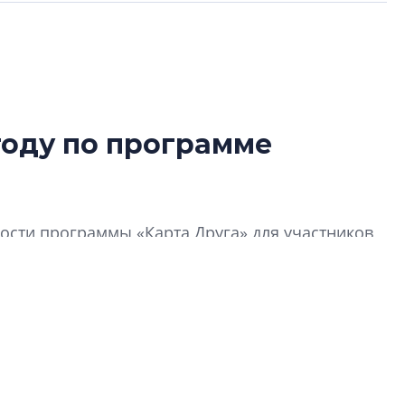
году по программе
Усадьба Торосов
от эпохи фальш-
Усадьба Торосово 
сти программы «Карта Друга» для участников
эпохи фальш-пане
Центробанк: ква
2020-2026 годов
9% дешевле стр
Центробанк: квар
2020-2026 годов п
дешевле строящих