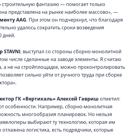
ю строительную фантазию — помогает только
она представлена на рынке наиболее массово», —
пменту AAG
. При этом он подчеркнул, что благодаря
ельно удалось сократить сроки возведения
0 дней.
р STAVNI
, выступал со стороны сборно-монолитной
 том числе сделанные на заводе элементы. Я считаю
а, а не на стройплощадке, можно проконтролировать
позволяет сильно уйти от ручного труда при сборке
ктора».
ектор ГК «Вертикаль» Алексей Гавриш
отметил:
ют особенности. Например, сборно-монолитная
зможность многообразия планировок. Но нельзя
ю девелоперы выбирают ту технологию, которая им
х отлажена логистика, есть подрядчики, которые