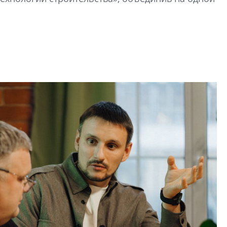
строить и жить по
В Красногвардей
Петербурга появ
один центр сов
образования
В Красногвардейс
Петербурга появи
центр совмещенно