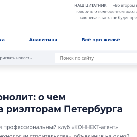
НАШ ЦИТАТНИК
:
«
Во втором 
говорить о полноценном восст
ключевая ставка не будет пр
ка
Аналитика
Всё про жильё
рислать новость
нолит: о чем
В Санкт-Петербу
а риэлторам Петербурга
лучших поющих 
Гала-концертом з
 и профессиональный клуб «КОННЕКТ-агент»
девятый сезон тво
конкурса строител
Технологии строительства», объединив на одной