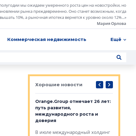
полугодии мы ожидаем умеренного роста цен на новостройки, но
ановлении рынка преждевременно. Оно станет возможным, когда
евышать 10%, а рыночная ипотека вернется к уровню около 12%...
»
Мария Орлова
Коммерческая недвижимость
Ещё
Хорошие новости
рге выбрали
Orange.Group отмечает 26 лет:
В Петерб
строителей
путь развития,
комплекс
международного роста и
тестовая
авершился
доверия
перерабо
рческого
В июле международный холдинг
В Петербу
ей «Нам песня