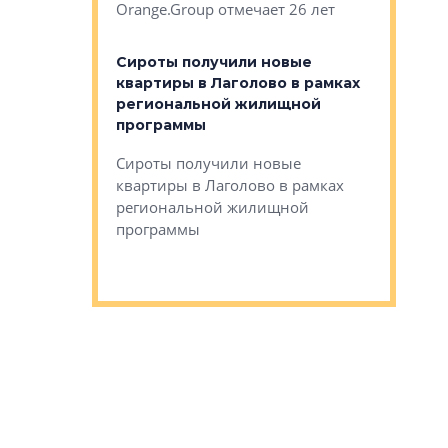
Orange.Group отмечает 26 лет
комплексе
могает»
тестовая 
органики
Сироты получили новые
ском районе
квартиры в Лаголово в рамках
ился еще
региональной жилищной
мещенного
Историч
программы
дом Рома
Ушково м
Сироты получили новые
ком районе
квартиры в Лаголово в рамках
Историче
лся еще один
региональной жилищной
Романова 
го образования
программы
взять под