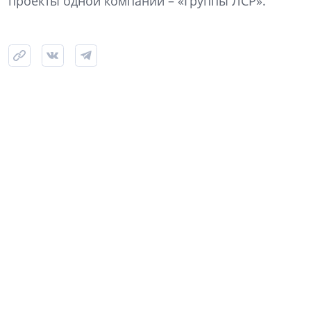
проекты одной компании – «Группы ЛСР».
Фото: NSP
Самый крупный из одобренных проектов ЛСР – на
намывных территориях Васильевского острова, где
девелопер («СЗ «ЛСР. Простор») заявил более 404,5