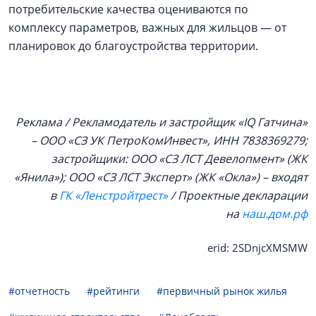
потребительские качества оцениваются по
комплексу параметров, важных для жильцов — от
планировок до благоустройства территории.
Реклама / Рекламодатель и застройщик «IQ Гатчина»
– ООО «СЗ УК ПетроКомИнвест», ИНН 7838369279;
застройщики: ООО «СЗ ЛСТ Девелопмент» (ЖК
«Янила»); ООО «СЗ ЛСТ Эксперт» (ЖК «Окла») – входят
в
ГК «Ленстройтрест»
/ Проектные декларации
на
наш.дом.рф
erid: 2SDnjcXMSMW
#отчетность
#рейтинги
#первичный рынок жилья