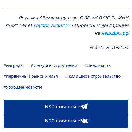
Реклама / Рекламодатель: ООО «Н ПЛЮС», ИНН
7838129950.
Группа Аквилон
/ Проектные декларации
на
наш.дом.рф
erid: 2SDnjcLw7Cw
#награды
#конкурсы строителей
#Ленобласть
#первичный рынок жилья
#жилищное строительство
#хорошие новости
NSP новости в
NSP новости в