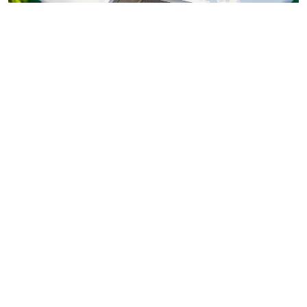
Фото: ГК «КВС»
Теперь обладатели
«Серебряной» или «Золотой
карты»
могут поделиться двумя электронными
картами с близкими или знакомыми.
Так, их получатели смогут оформить покупку
квартиры или коммерческого помещения в проектах
компании со скидкой 100 тыс. рублей. При этом сами