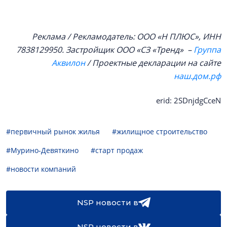
Реклама / Рекламодатель: ООО «Н ПЛЮС», ИНН
7838129950. Застройщик ООО «СЗ «Тренд» –
Группа
Аквилон
/ Проектные декларации на сайте
наш.дом.рф
erid: 2SDnjdgCceN
#первичный рынок жилья
#жилищное строительство
#Мурино-Девяткино
#старт продаж
#новости компаний
NSP новости в
NSP новости в