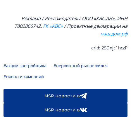
Реклама / Рекламодатель: ООО «КВС.АН», ИНН
7802866742.
ГК «КВС»
/ Проектные декларации на
наш.дом.рф
erid: 2SDnjc1hczP
#акции застройщика
#первичный рынок жилья
#новости компаний
NSP новости в
NSP новости в