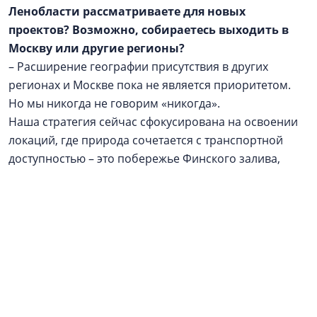
Ленобласти рассматриваете для новых
проектов? Возможно, собираетесь выходить в
Москву или другие регионы?
– Расширение географии присутствия в других
регионах и Москве пока не является приоритетом.
Но мы никогда не говорим «никогда».
Наша стратегия сейчас сфокусирована на освоении
локаций, где природа сочетается с транспортной
доступностью – это побережье Финского залива,
Всеволожский район. Однако если появится
нестандартный проект в перспективном регионе,
который впишется в нашу философию и будет
обеспечен надежным финансовым плечом, мы
готовы к такому стратегическому шагу.
Реклама / Рекламодатель: ООО АН «Алгоритм», ИНН