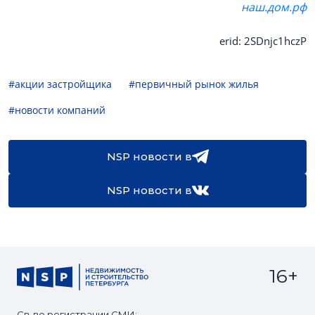
наш.дом.рф
erid: 2SDnjc1hczP
#акции застройщика
#первичный рынок жилья
#новости компаний
NSP новости в
NSP новости в
16+
Св-во регистрации СМИ: