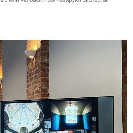
строить и жить по
В Красногвардей
Петербурга появ
один центр сов
образования
В Красногвардейс
Петербурга появи
центр совмещенно