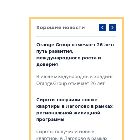
Хорошие новости
рге выбрали
Orange.Group отмечает 26 лет:
В Петерб
строителей
путь развития,
комплекс
международного роста и
тестовая
авершился
доверия
перерабо
рческого
В июле международный холдинг
В Петербу
ей «Нам песня
Orange.Group отмечает 26 лет
комплексе
могает»
тестовая 
органики
Сироты получили новые
ском районе
квартиры в Лаголово в рамках
ился еще
региональной жилищной
мещенного
Историч
программы
дом Рома
Ушково м
Сироты получили новые
ком районе
квартиры в Лаголово в рамках
Историче
лся еще один