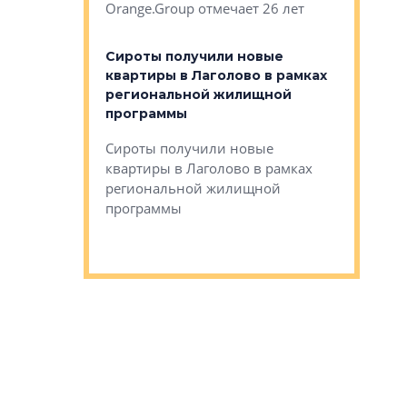
Orange.Group отмечает 26 лет
комплексе
могает»
тестовая 
органики
Сироты получили новые
ском районе
квартиры в Лаголово в рамках
ился еще
региональной жилищной
мещенного
Историч
программы
дом Рома
Ушково м
Сироты получили новые
ком районе
квартиры в Лаголово в рамках
Историче
лся еще один
региональной жилищной
Романова 
го образования
программы
взять под