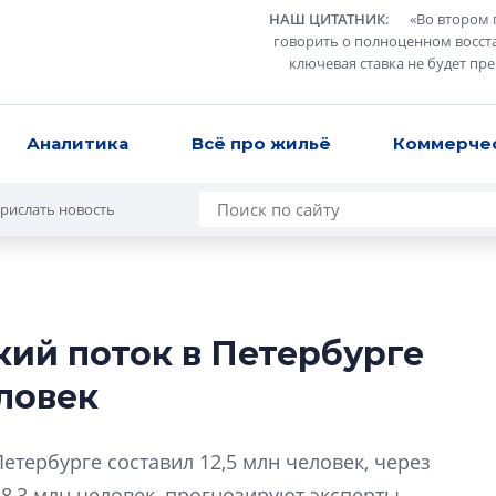
НАШ ЦИТАТНИК
:
«
Во втором 
говорить о полноценном восст
ключевая ставка не будет пр
Аналитика
Всё про жильё
Коммерче
рислать новость
кий поток в Петербурге
В Санкт-Петербу
еловек
лучших поющих 
Гала-концертом з
Петербурге составил 12,5 млн человек, через
девятый сезон тво
конкурса строител
18,3 млн человек, прогнозируют эксперты.