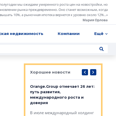
полугодии мы ожидаем умеренного роста цен на новостройки, но
ановлении рынка преждевременно. Оно станет возможным, когда
евышать 10%, а рыночная ипотека вернется к уровню около 12%...
»
Мария Орлова
ская недвижимость
Компании
Ещё
Хорошие новости
рге выбрали
Orange.Group отмечает 26 лет:
В Петерб
строителей
путь развития,
комплекс
международного роста и
тестовая
авершился
доверия
перерабо
рческого
В июле международный холдинг
В Петербу
ей «Нам песня