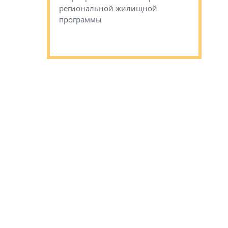
региональной жилищной
Романова 
го образования
программы
взять под