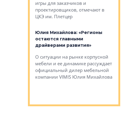
игры для заказчиков и
управлен
проектировщиков, отмечают в
поиска ко
ЦКЭ им. Плетцер
ГК «Глоба
: «Будущее за
к меняется
лей»
Юлия Михайлова: «Регионы
Алексей 
остаются главными
«Вертика
рают те
драйверами развития»
не новый
еще больше
стиничному
О ситуации на рынке корпусной
О том, по
верены в УК
мебели и ее динамике рассуждает
экспертиз
официальный дилер мебельной
преимущес
компании VIMIS Юлия Михайлова
гендирект
Алексей 