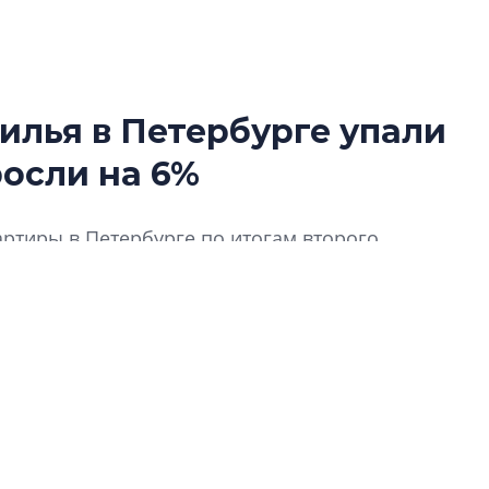
илья в Петербурге упали
Разрыв цен межд
росли на 6%
вторичкой: что э
рынка?
Разрыв цен между
ртиры в Петербурге по итогам второго
вторичкой: что это
 и составила 51,2 тыс. рублей за лот в месяц, а
рынка? Своим мне
,6%.
поделились Ольга
Екатерина Немчен
Жабин, Светлана Д
Константин Сторож
Какие наиболее 
специальности и
в сфере девелоп