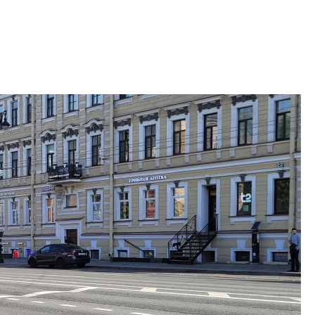
электромобиль
Карина Шальнова
«гибридом» — ка
рынок апарт-оте
Конкуренцию выиг
апарты, которые 
приблизятся к го
уровню сервиса, у
КЕЙПОРТ