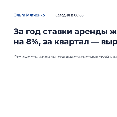
Ольга Мягченко
Сегодня в 06:00
За год ставки аренды ж
на 8%, за квартал — вы
Стоимость аренды среднестатистической ква
квартала в сравнении с первым выросла на 6%
доходность чуть снизилась (на 0,1 п.п.), до 4