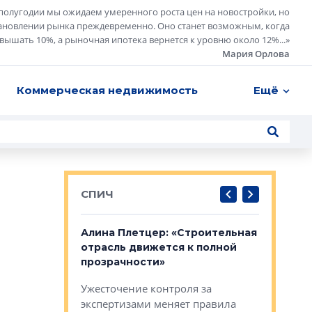
полугодии мы ожидаем умеренного роста цен на новостройки, но
ановлении рынка преждевременно. Оно станет возможным, когда
евышать 10%, а рыночная ипотека вернется к уровню около 12%...
»
Мария Орлова
Коммерческая недвижимость
Ещё
СПИЧ
: «Поводом
Алина Плетцер: «Строительная
Елена Фе
жет быть
отрасль движется к полной
блок МФК
биль»
прозрачности»
экосисте
каль»: поводом
Ужесточение контроля за
Проектир
ет быть даже
экспертизами меняет правила
непрерыв