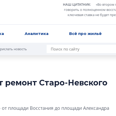
НАШ ЦИТАТНИК
:
«
Во втором 
говорить о полноценном восст
ключевая ставка не будет пр
ка
Аналитика
Всё про жильё
рислать новость
т ремонт Старо-Невского
Роман Корнышев
перемен в ЖК мо
даже электромо
Девелопер «Верти
 от площади Восстания до площади Александра
перемен в ЖК мож