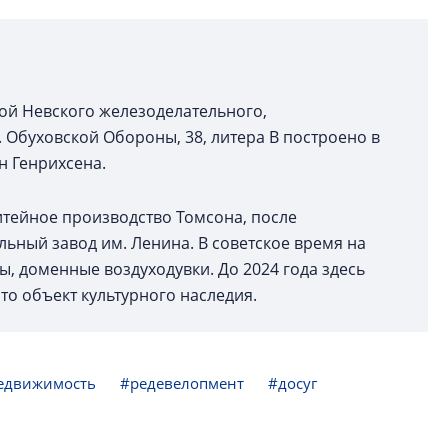
ой Невского железоделательного,
 Обуховской Обороны, 38, литера В построено в
н Генрихсена.
итейное производство Томсона, после
ный завод им. Ленина. В советское время на
ы, доменные воздуходувки. До 2024 года здесь
о объект культурного наследия.
едвижимость
#редевелопмент
#досуг