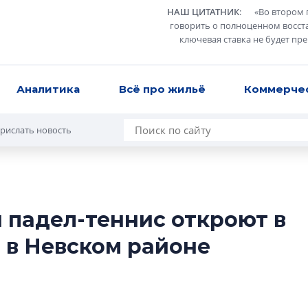
НАШ ЦИТАТНИК
:
«
Во втором 
говорить о полноценном восст
ключевая ставка не будет пр
Аналитика
Всё про жильё
Коммерче
рислать новость
 падел-теннис откроют в
Роман Корнышев
 в Невском районе
перемен в ЖК мо
даже электромо
Девелопер «Верти
перемен в ЖК мож