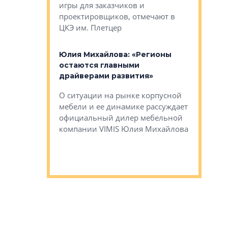
игры для заказчиков и
управлен
проектировщиков, отмечают в
поиска ко
ЦКЭ им. Плетцер
ГК «Глоба
: «Будущее за
к меняется
лей»
Юлия Михайлова: «Регионы
Алексей 
остаются главными
«Вертика
рают те
драйверами развития»
не новый
еще больше
стиничному
О ситуации на рынке корпусной
О том, по
верены в УК
мебели и ее динамике рассуждает
экспертиз
официальный дилер мебельной
преимущес
компании VIMIS Юлия Михайлова
гендирект
Алексей 