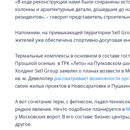
«В ходе реконструкции нами были сохранены ист
колонны и архитектурные детали, дошедшие до н
резидентов», – говорит представитель строитель
Напомним, на примыкающей территории Setl Grou
жителей уже обеспечена спортивно-досуговая ин
Термальные комплексы в основном в составе гос
Прошлой осенью в ТРК «Лето» на Пулковском шос
Холдинг Setl Group заявлял о планах возвести в 
кв. м. Девелопер
рассматривает возможности орг
своих жилых проектов в Новосаратовке и Пушки
А вот сочетание терм, с фитнесом, падел-теннисо
редкое явление. Нечто подобное планируется в
М
у Московских ворот. В его составе: бизнес-центры,
другое.