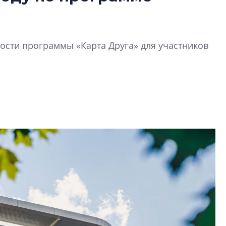
В Санкт-Петербу
лучших поющих 
Гала-концертом з
сти программы «Карта Друга» для участников
девятый сезон тво
конкурса строител
строить и жить по
В Красногвардей
Петербурга появ
один центр сов
образования
В Красногвардейс
Петербурга появи
центр совмещенно