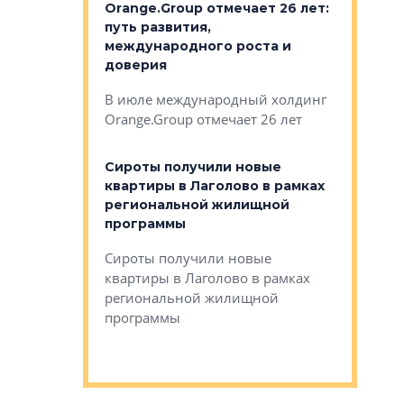
рге выбрали
Orange.Group отмечает 26 лет:
В Петерб
строителей
путь развития,
комплекс
международного роста и
тестовая
авершился
доверия
перерабо
рческого
В июле международный холдинг
В Петербу
ей «Нам песня
Orange.Group отмечает 26 лет
комплексе
могает»
тестовая 
органики
Сироты получили новые
ском районе
квартиры в Лаголово в рамках
ился еще
региональной жилищной
мещенного
Историч
программы
дом Рома
Ушково м
Сироты получили новые
ком районе
квартиры в Лаголово в рамках
Историче
лся еще один
региональной жилищной
Романова 
го образования
программы
взять под