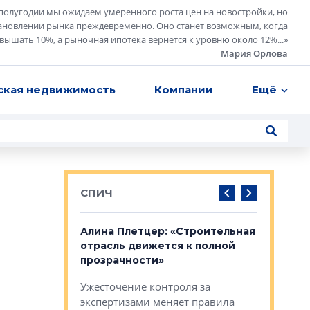
полугодии мы ожидаем умеренного роста цен на новостройки, но
ановлении рынка преждевременно. Оно станет возможным, когда
евышать 10%, а рыночная ипотека вернется к уровню около 12%...
»
Мария Орлова
ская недвижимость
Компании
Ещё
СПИЧ
: «Поводом
Алина Плетцер: «Строительная
Елена Фе
жет быть
отрасль движется к полной
блок МФК
биль»
прозрачности»
экосисте
каль»: поводом
Ужесточение контроля за
Проектир
ет быть даже
экспертизами меняет правила
непрерыв