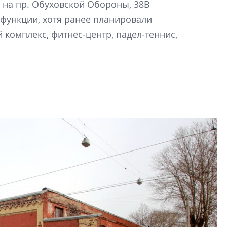
 на пр. Обуховской Обороны, 38В
электромобиль
функции, хотя ранее планировали
Карина Шальнова
 комплекс, фитнес-центр, падел-теннис,
«гибридом» — ка
рынок апарт-оте
Конкуренцию выиг
апарты, которые 
приблизятся к го
уровню сервиса, у
КЕЙПОРТ