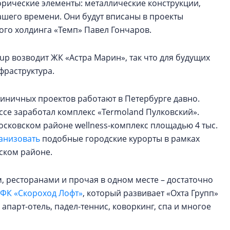
орические элементы: металлические конструкции,
ашего времени. Они будут вписаны в проекты
ного холдинга «Темп» Павел Гончаров.
p возводит ЖК «Астра Марин», так что для будущих
фраструктура.
тиничных проектов работают в Петербурге давно.
се заработал комплекс «Termoland Пулковский».
Московском районе wellness-комплекс площадью 4 тыс.
анизовать
подобные городские курорты в рамках
нском районе.
м, ресторанами и прочая в одном месте – достаточно
ФК «Скороход Лофт»
, который развивает «Охта Групп»
 апарт-отель, падел-теннис, коворкинг, спа и многое