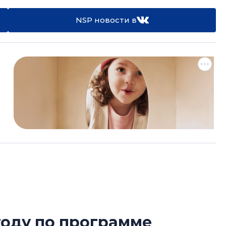
NSP новости в
году по программе