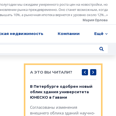
полугодии мы ожидаем умеренного роста цен на новостройки, но
ановлении рынка преждевременно. Оно станет возможным, когда
евышать 10%, а рыночная ипотека вернется к уровню около 12%...
»
Мария Орлова
ская недвижимость
Компании
Ещё
А ЭТО ВЫ ЧИТАЛИ?
о — антидот
В Петербурге одобрен новый
Собствен
панелей
облик здания университета
Императо
ЮНЕСКО в Гавани
как выжа
— антидот от
«старых 
Согласованы изменения
лей
Собственн
внешнего облика зданий научно-