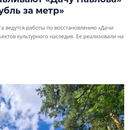
Разрыв цен межд
убль за метр»
вторичкой: что э
рынка?
Разрыв цен между
га ведутся работы по восстановлению «Дачи
вторичкой: что это
ектов культурного наследия. Ее реализовали на
рынка? Своим мне
поделились Ольга
Екатерина Немчен
Жабин, Светлана Д
Константин Сторож
Какие наиболее 
специальности и
в сфере девелоп
строительства?
Своим мнением с 
Валентина Калини
Альшаева, Алекса
Свинолобов, Алек