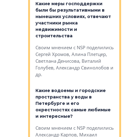
у первичкой и
Какие меры господдержки
Место об
то значит для
были бы результативными в
локации 
нынешних условиях, отвечают
пригород
участники рынка
выстрели
 первичкой и
недвижимости и
Своим мн
 значит для
строительства
Яна Вирче
нием об этом
Своим мнением с NSP поделились
Денис Зас
 Трошева,
Сергей Хромов, Алина Плетцер,
Свинолобо
ко, Максим
Светлана Денисова, Виталий
и др.
енисова,
Голубев, Александр Свинолобов и
ев и другие
др.
Важно ли
апартам
востребованы
Какие водоемы и городские
Конститу
 компетенции
пространства у воды в
временно
мента и
Петербурге и его
Своим мн
окрестностях самые любимые
Раиль Му
NSP поделились
и интересные?
Кудинов, 
на, Анжелика
Своим мнением с NSP поделились
Карина Ш
ндр
Александр Карпов, Михаил
Дементьев
сандр Кравцов,