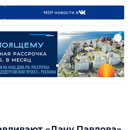
NSP новости в
авливают «Дачу Павлова»