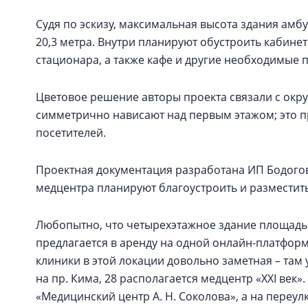
Судя по эскизу, максимальная высота здания ам
20,3 метра. Внутри планируют обустроить кабине
стационара, а также кафе и другие необходимые
Цветовое решение авторы проекта связали с окр
симметрично нависают над первым этажом; это п
посетителей.
Проектная документация разработана ИП Бодоговс
медцентра планируют благоустроить и разместит
Любопытно, что четырехэтажное здание площадью 1
предлагается в аренду на одной онлайн-платфор
клиники в этой локации довольно заметная – там 
на пр. Кима, 28 располагается медцентр «XXI век».
«Медицинский центр А. Н. Соколова», а на переулк