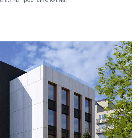
Центробанк: ква
2020-2026 годов
9% дешевле стр
Центробанк: квар
2020-2026 годов п
дешевле строящих