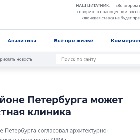
НАШ ЦИТАТНИК
:
«
Во втором 
говорить о полноценном восст
ключевая ставка не будет пр
Аналитика
Всё про жильё
Коммерче
рислать новость
йоне Петербурга может
Усадьба Торосов
стная клиника
от эпохи фальш-
Усадьба Торосово 
е Петербурга согласовал архитектурно-
эпохи фальш-пане
ики на проспекте КИМа.