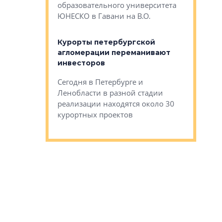
Император
образовательного университета
ртиры в домах
выжать ма
ЮНЕСКО в Гавани на В.О.
 постройки на
костей»
оящихся
Курорты петербургской
тиры в домах
агломерации переманивают
Каким бы
остройки на 9%
инвесторов
Ропса: в
ся
обещают 
Сегодня в Петербурге и
Руины Дом
Ленобласти в разной стадии
сгоревшем
реализации находятся около 30
наследия 
курортных проектов