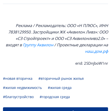
Реклама / Рекламодатель: ООО «Н ПЛЮС», ИНН
7838129950. Застройщики ЖК «Аквилон Ливз»: ООО
«СЗ Стройпроект» и ООО «СЗ Аквилонливз2.0» –
входят в
Группу Аквилон
/ Проектные декларации на
наш.дом.рф
erid: 2SDnjboW1nr
#новая вторичка
#вторичный рынок жилья
#жилая недвижимость
#жилая среда
#благоустройство
#городская среда