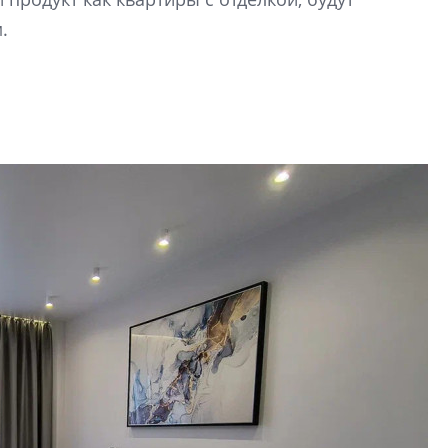
строить и жить по
.
В Красногвардей
Петербурга появ
один центр сов
образования
В Красногвардейс
Петербурга появи
центр совмещенно