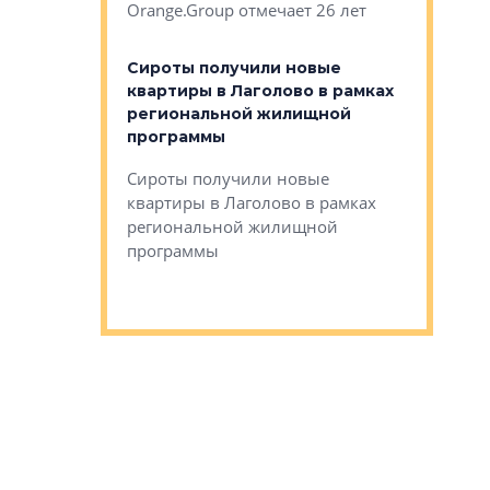
Orange.Group отмечает 26 лет
комплексе
могает»
тестовая 
органики
Сироты получили новые
ском районе
квартиры в Лаголово в рамках
ился еще
региональной жилищной
мещенного
Историч
программы
дом Рома
Ушково м
Сироты получили новые
ком районе
квартиры в Лаголово в рамках
Историче
лся еще один
региональной жилищной
Романова 
го образования
программы
взять под