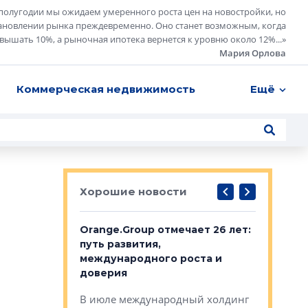
полугодии мы ожидаем умеренного роста цен на новостройки, но
ановлении рынка преждевременно. Оно станет возможным, когда
евышать 10%, а рыночная ипотека вернется к уровню около 12%...
»
Мария Орлова
Коммерческая недвижимость
Ещё
Хорошие новости
рге выбрали
Orange.Group отмечает 26 лет:
В Петерб
строителей
путь развития,
комплекс
международного роста и
тестовая
авершился
доверия
перерабо
рческого
В июле международный холдинг
В Петербу
ей «Нам песня