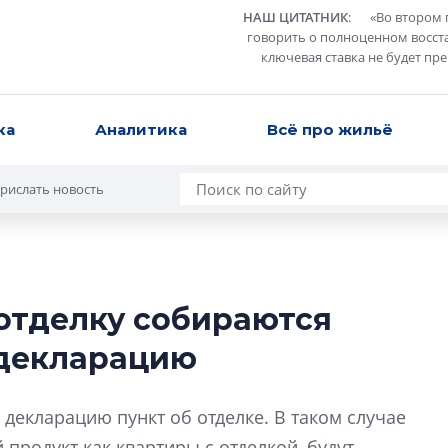
НАШ ЦИТАТНИК
:
«
Во втором 
говорить о полноценном восст
ключевая ставка не будет пр
ка
Аналитика
Всё про жильё
рислать новость
 отделку собираются
В Санкт-Петербу
 декларацию
лучших поющих 
Гала-концертом з
декларацию пункт об отделке. В таком случае
девятый сезон тво
конкурса строител
продукт как квартиры с отделкой, будут