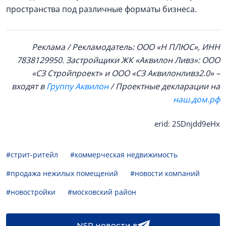
пространства под различные форматы бизнеса.
Реклама / Рекламодатель: ООО «Н ПЛЮС», ИНН
7838129950. Застройщики ЖК «Аквилон Ливз»: ООО
«СЗ Стройпроект» и ООО «СЗ Аквилонливз2.0» –
входят в
Группу Аквилон
/ Проектные декларации на
наш.дом.рф
erid: 2SDnjdd9eHx
#стрит-ритейл
#коммерческая недвижимость
#продажа нежилых помещений
#новости компаний
#новостройки
#московский район
NSP новости в