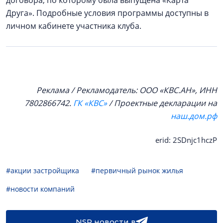
договора, по которому была выпущена «Карта
Друга». Подробные условия программы доступны в
личном кабинете участника клуба.
Реклама / Рекламодатель: ООО «КВС.АН», ИНН
7802866742.
ГК «КВС»
/ Проектные декларации на
наш.дом.рф
erid: 2SDnjc1hczP
#акции застройщика
#первичный рынок жилья
#новости компаний
NSP новости в