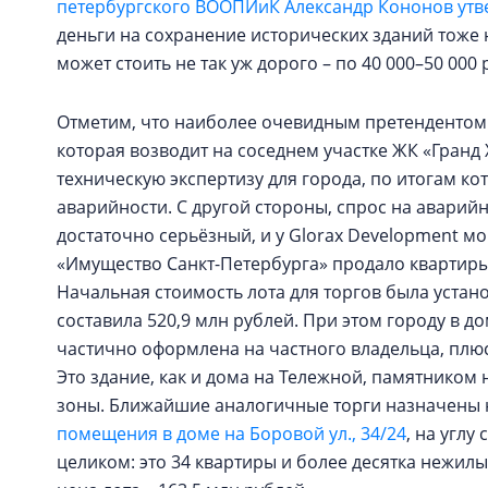
петербургского ВООПИиК Александр Кононов утв
деньги на сохранение исторических зданий тоже 
может стоить не так уж дорого – по 40 000–50 000 
Отметим, что наиболее очевидным претендентом 
которая возводит на соседнем участке ЖК «Гранд Х
техническую экспертизу для города, по итогам 
аварийности. С другой стороны, спрос на аварий
достаточно серьёзный, и у Glorax Development мог
«Имущество Санкт-Петербурга» продало квартиры и
Начальная стоимость лота для торгов была устано
составила 520,9 млн рублей. При этом городу в д
частично оформлена на частного владельца, плю
Это здание, как и дома на Тележной, памятником 
зоны. Ближайшие аналогичные торги назначены 
помещения в доме на Боровой ул., 34/24
, на углу
целиком: это 34 квартиры и более десятка нежи