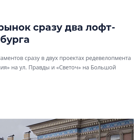
рынок сразу два лофт-
В Санкт-Петербу
рбурга
лучших поющих 
Гала-концертом з
аментов сразу в двух проектах редевелопмента
девятый сезон тво
конкурса строител
ия» на ул. Правды и «Светоч» на Большой
строить и жить по
В Красногвардей
Петербурга появ
один центр сов
образования
В Красногвардейс
Петербурга появи
центр совмещенно