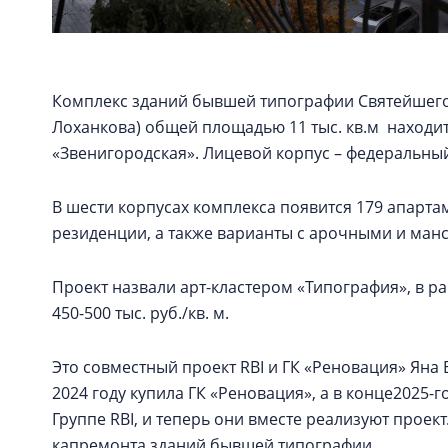
Комплекс зданий бывшей типографии Святейшего
Лоханкова) общей площадью 11 тыс. кв.м находит
«Звенигородская». Лицевой корпус – федеральны
В шести корпусах комплекса появится 179 апартаме
резиденции, а также варианты с арочными и ма
Проект назвали арт-кластером «Типография», в 
450-500 тыс. руб./кв. м.
Это совместный проект RBI и ГК «Реновация» Ян
2024 году купила ГК «Реновация», а в конце2025-г
Группе RBI, и теперь они вместе реализуют проект
капремонта зданий бывшей типографии.