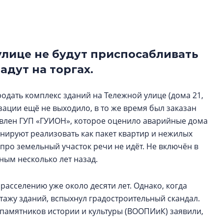
функциональност
экономика проект
в ГК «ПСК»
лице не будут приспосабливать
Александр Свино
используем опыт
дут на торгах.
– другая компани
О потенциале «сер
дать комплекс зданий на Тележной улице (дома 21,
технологиях и ко
тизации ещё не выходило, в то же время был заказан
культуре рассказы
овлен ГУП «ГУИОН», которое оценило аварийные дома
гендиректор STAVN
нируют реализовать как пакет квартир и нежилых
Свинолобов
про земельный участок речи не идёт. Не включён в
ным несколько лет назад.
асселению уже около десяти лет. Однако, когда
нтажу зданий, вспыхнул градостроительный скандал.
памятников истории и культуры (ВООПИиК) заявили,