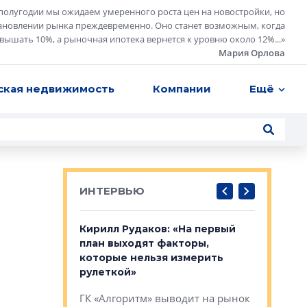
полугодии мы ожидаем умеренного роста цен на новостройки, но
ановлении рынка преждевременно. Оно станет возможным, когда
евышать 10%, а рыночная ипотека вернется к уровню около 12%...
»
Мария Орлова
ская недвижимость
Компании
Ещё
ИНТЕРВЬЮ
в: «Хороший
Кирилл Рудаков: «На первый
Александ
тся в
план выходят факторы,
«Строите
оте»
которые нельзя измерить
основ»
рулеткой»
овременного
Строитель
ГК «Алгоритм» выводит на рынок
тетика,
волнообра