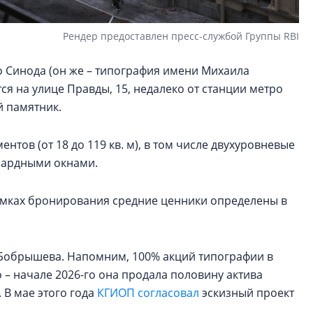
Рендер предоставлен пресс-службой Группы RBI
 Синода (он же – типография имени Михаила
ся на улице Правды, 15, недалеко от станции метро
й памятник.
нтов (от 18 до 119 кв. м), в том числе двухуровневые
нсардными окнами.
рамках бронирования средние ценники определены в
а Бобрышева. Напомним, 100% акций типографии в
о – начале 2026-го она продала половину актива
. В мае этого года
КГИОП согласовал
эскизный проект