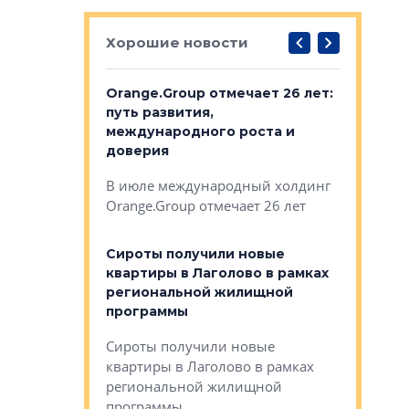
Хорошие новости
рге выбрали
Orange.Group отмечает 26 лет:
В Петерб
строителей
путь развития,
комплекс
международного роста и
тестовая
авершился
доверия
перерабо
рческого
В июле международный холдинг
В Петербу
ей «Нам песня
Orange.Group отмечает 26 лет
комплексе
могает»
тестовая 
органики
Сироты получили новые
ском районе
квартиры в Лаголово в рамках
ился еще
региональной жилищной
мещенного
Историч
программы
дом Рома
Ушково м
Сироты получили новые
ком районе
квартиры в Лаголово в рамках
Историче
лся еще один
региональной жилищной
Романова 
го образования
программы
взять под