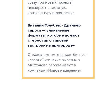
сразу три новых проекта,
ь или
следует с
невзирая на сложную
а, размышляют
Александ
конъюнктуру в экономике
Евгений 
Виталий Голубев: «Драйвер
это не пр
лобов: «Мы
спроса — уникальные
понятные
 Bonava, но мы
форматы, которые ломают
я»
Каким бу
стереотип о типовой
ого пояса»,
Леноблас
застройке в пригороде»
рпоративной
рассказыв
О малоэтажном квартале бизнес-
вает
региона Е
класса «Охтинские высоты» в
I Александр
Мистолово рассказывают в
компании «Новое измерение»