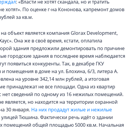
ерждал
: «Власти не хотят скандала, но и тратить
не хотят». По оценке г-на Кононова, капремонт домов
рублей за кв.м.
на объект является компания Glorax Development,
аус». Она же в своё время, кстати, оплатила
которой здания предложили демонтировать по причине
ные городские здания в последнее время наблюдается
ут появиться конкуренты. Так, в декабре ГКУ
 помещения в доме на ул. Блохина, 6/3, литера А.
влена на уровне 342,14 млн рублей, а итоговая
оме принадлежат не все площади. Одна из квартир
с нет сведений по одному из 16 нежилых помещений.
не является, но находится на территории охранной
на 30 января.
На них продадут жилые и нежилые
 с улицей Тюшина. Фактически речь идёт о здании
лых помещений общей площадью 5000 кв.м. Начальная