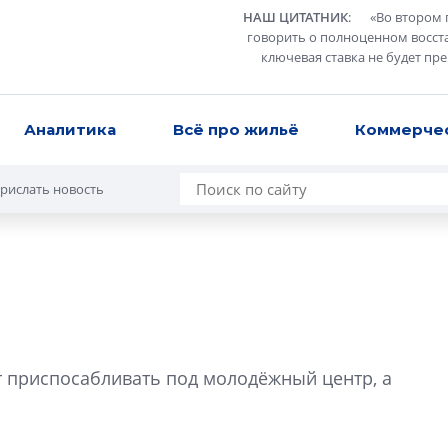
НАШ ЦИТАТНИК
:
«
Во втором 
говорить о полноценном восст
ключевая ставка не будет пр
Аналитика
Всё про жильё
Коммерче
рислать новость
Сергей Софроно
дизайн проявляе
т приспосабливать под молодёжный центр, а
визуальной чист
Что важнее для с
жилого проекта: эс