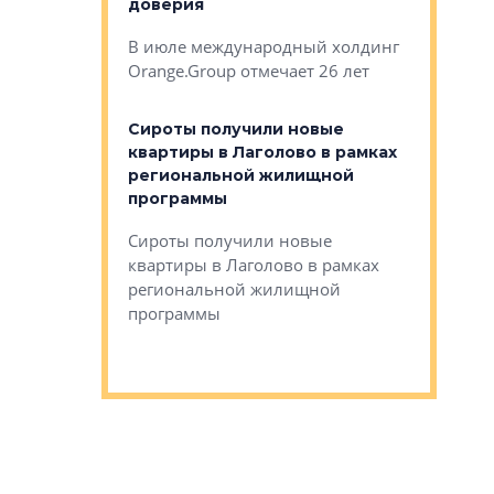
авершился
доверия
перерабо
рческого
В июле международный холдинг
В Петербу
ей «Нам песня
Orange.Group отмечает 26 лет
комплексе
могает»
тестовая 
органики
Сироты получили новые
ском районе
квартиры в Лаголово в рамках
ился еще
региональной жилищной
мещенного
Историч
программы
дом Рома
Ушково м
Сироты получили новые
ком районе
квартиры в Лаголово в рамках
Историче
лся еще один
региональной жилищной
Романова 
го образования
программы
взять под