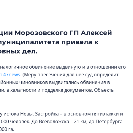
рынка? Своим мне
поделились Ольга
Екатерина Немчен
Жабин, Светлана Д
Константин Сторож
ии Морозовского ГП Алексей
 муниципалитета привела к
Какие наиболее 
вных дел.
специальности и
в сфере девелоп
строительства?
 Аналогичное обвинение выдвинуто и в отношении его
т 47news
. (Меру пресечения для неё суд определит
Своим мнением с 
Валентина Калини
районных чиновников выдвигались обвинения в
Альшаева, Алекса
 в халатности и подделке документов. Объекты
Свинолобов, Алек
Кирилл Кудинов и 
 истока Невы. Застройка – в основном пятиэтажки и
000 человек. До Всеволожска – 21 км, до Петербурга –
00 га.