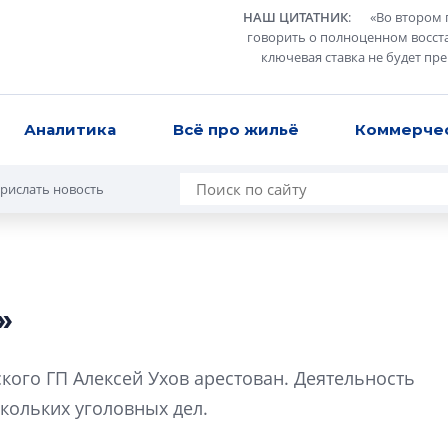
НАШ ЦИТАТНИК
:
«
Во втором 
говорить о полноценном восст
ключевая ставка не будет пр
Аналитика
Всё про жильё
Коммерче
рислать новость
»
Разрыв цен межд
вторичкой: что э
го ГП Алексей Ухов арестован. Деятельность
рынка?
кольких уголовных дел.
Разрыв цен между
вторичкой: что это