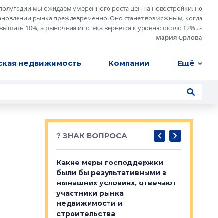
полугодии мы ожидаем умеренного роста цен на новостройки, но
ановлении рынка преждевременно. Оно станет возможным, когда
евышать 10%, а рыночная ипотека вернется к уровню около 12%...
»
Мария Орлова
ская недвижимость
Компании
Ещё
? ЗНАК ВОПРОСА
у первичкой и
Какие меры господдержки
Место об
то значит для
были бы результативными в
локации 
нынешних условиях, отвечают
пригород
участники рынка
выстрели
 первичкой и
недвижимости и
Своим мн
 значит для
строительства