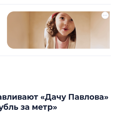
авливают «Дачу Павлова»
В Санкт-Петербу
убль за метр»
лучших поющих 