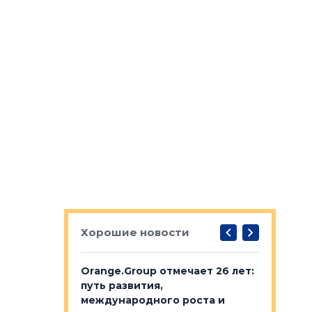
Хорошие новости
рге выбрали
Orange.Group отмечает 26 лет:
В Петерб
строителей
путь развития,
комплекс
международного роста и
тестовая