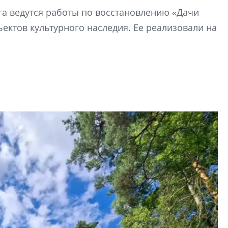
Гала-концертом з
га ведутся работы по восстановлению «Дачи
девятый сезон тво
конкурса строител
ектов культурного наследия. Ее реализовали на
строить и жить по
В Красногвардей
Петербурга появ
один центр сов
образования
В Красногвардейс
Петербурга появи
центр совмещенно