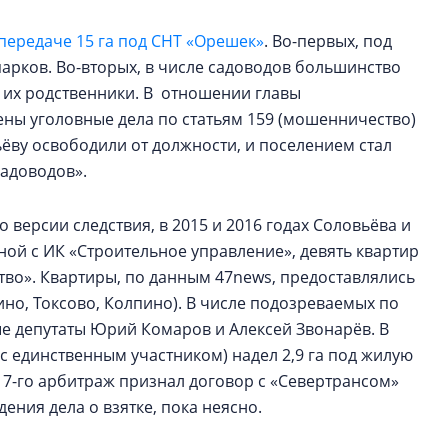
передаче 15 га под СНТ «Орешек»
. Во-первых, под
арков. Во-вторых, в числе садоводов большинство
 их родственники. В отношении главы
ны уголовные дела по статьям 159 (мошенничество)
ёву освободили от должности, и поселением стал
садоводов».
о версии следствия, в 2015 и 2016 годах Соловьёва и
ной с ИК «Строительное управление», девять квартир
тво». Квартиры, по данным 47news, предоставлялись
нино, Токсово, Колпино). В числе подозреваемых по
е депутаты Юрий Комаров и Алексей Звонарёв. В
(с единственным участником) надел 2,9 га под жилую
017-го арбитраж признал договор с «Севертрансом»
ения дела о взятке, пока неясно.