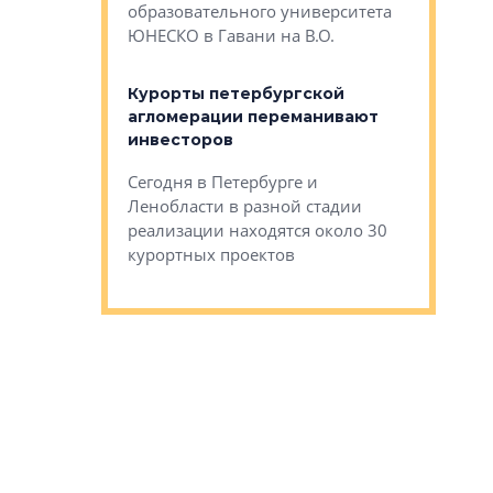
Император
образовательного университета
ртиры в домах
выжать ма
ЮНЕСКО в Гавани на В.О.
 постройки на
костей»
оящихся
Курорты петербургской
тиры в домах
агломерации переманивают
Каким бы
остройки на 9%
инвесторов
Ропса: в
ся
обещают 
Сегодня в Петербурге и
Руины Дом
Ленобласти в разной стадии
сгоревшем
реализации находятся около 30
наследия 
курортных проектов