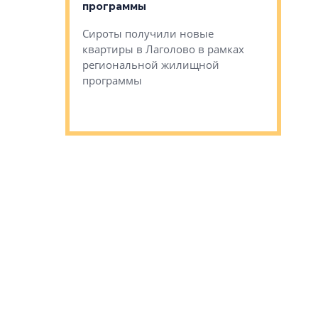
программы
дом Рома
Ушково м
Сироты получили новые
ком районе
квартиры в Лаголово в рамках
Историче
лся еще один
региональной жилищной
Романова 
го образования
программы
взять под