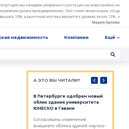
полугодии мы ожидаем умеренного роста цен на новостройки, но
ановлении рынка преждевременно. Оно станет возможным, когда
евышать 10%, а рыночная ипотека вернется к уровню около 12%...
»
Мария Орлова
ская недвижимость
Компании
Ещё
А ЭТО ВЫ ЧИТАЛИ?
о — антидот
В Петербурге одобрен новый
Собствен
панелей
облик здания университета
Императо
ЮНЕСКО в Гавани
как выжа
— антидот от
«старых 
Согласованы изменения
лей
Собственн
внешнего облика зданий научно-