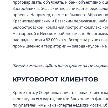
проговаривать, объяснять, и банк объективно оце
Застройщик сейчас активно занимается редеве
проекты. Например, на месте бывшего Абразивно
Красногвардейским и Вазаским переулками, наб
Белоостровской) компания построит комплекс ком
Невзоровой в Невском районе вместо Энергомеха
площадью почти 82 000 кв.м. Вскоре на рынок вы
промышленной территории — завода «Кулон» на П
Жилой комплекс ЦДС «Полюстрово» на Пискарёвс
КРУГОВОРОТ КЛИЕНТОВ
Кроме того, у Сбербанка впечатляющая клиентска
зарплату на его карты, так что банк знает о фи
покупателей. «Мы как эксперты недвижимости, С