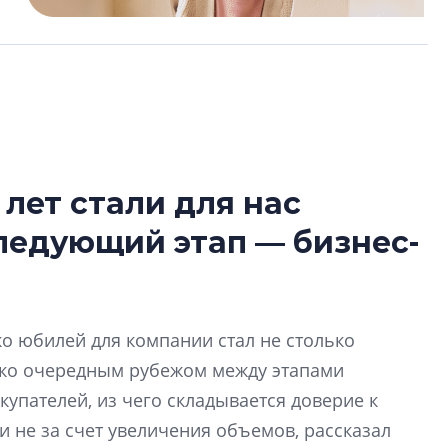
 лет стали для нас
В Санкт-Петербу
следующий этап — бизнес-
лучших поющих 
Гала-концертом з
девятый сезон тво
конкурса строител
ко юбилей для компании стал не столько
строить и жить по
ько очередным рубежом между этапами
В Красногвардей
купателей, из чего складывается доверие к
Петербурга появ
 не за счет увеличения объемов, рассказал
один центр сов