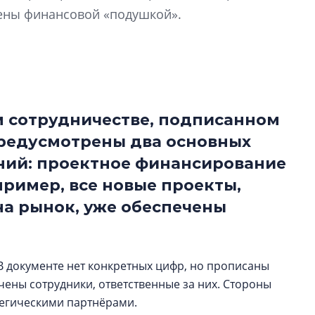
чены финансовой «подушкой».
Центробанк: ква
2020-2026 годов
9% дешевле стр
Центробанк: квар
2020-2026 годов п
дешевле строящих
м сотрудничестве, подписанном
предусмотрены два основных
ний: проектное финансирование
пример, все новые проекты,
а рынок, уже обеспечены
 документе нет конкретных цифр, но прописаны
ены сотрудники, ответственные за них. Стороны
атегическими партнёрами.