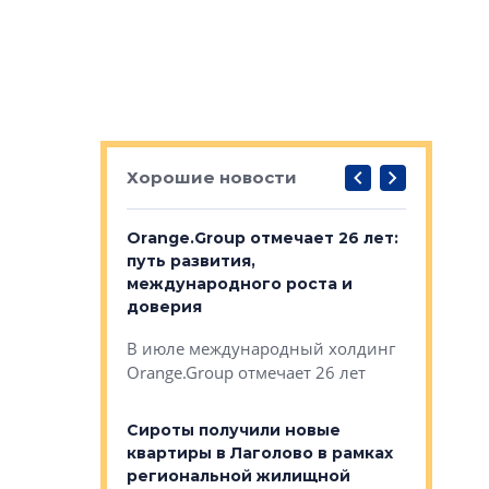
Хорошие новости
рге выбрали
Orange.Group отмечает 26 лет:
В Петерб
строителей
путь развития,
комплекс
международного роста и
тестовая
авершился
доверия
перерабо
рческого
В июле международный холдинг
В Петербу
ей «Нам песня
Orange.Group отмечает 26 лет
комплексе
могает»
тестовая 
органики
Сироты получили новые
ском районе
квартиры в Лаголово в рамках
ился еще
региональной жилищной
мещенного
Историч