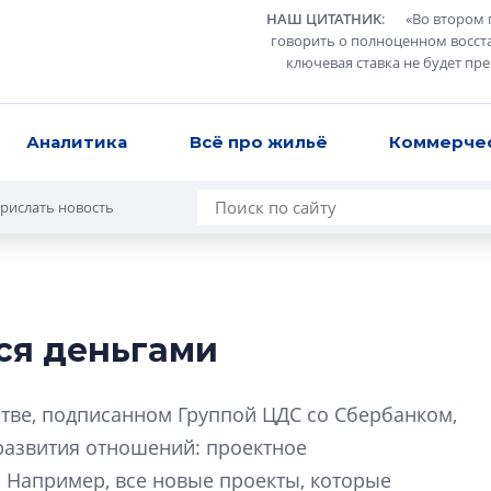
НАШ ЦИТАТНИК
:
«
Во втором 
говорить о полноценном восст
ключевая ставка не будет пр
Аналитика
Всё про жильё
Коммерче
рислать новость
ся деньгами
Усадьба Торосов
от эпохи фальш-
стве, подписанном Группой ЦДС со Сбербанком,
Усадьба Торосово 
развития отношений: проектное
эпохи фальш-пане
 Например, все новые проекты, которые