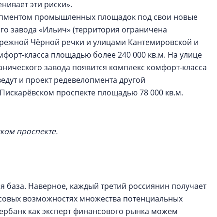
нивает эти риски».
лопментом промышленных площадок под свои новые
го завода «Ильич» (территория ограничена
ережной Чёрной речки и улицами Кантемировской и
форт-класса площадью более 240 000 кв.м. На улице
нического завода появится комплекс комфорт-класса
ведут и проект редевелопмента другой
искарёвском проспекте площадью 78 000 кв.м.
ком проспекте.
я база. Наверное, каждый третий россиянин получает
нансовых возможностях множества потенциальных
бербанк как эксперт финансового рынка можем