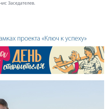
нис Заседателев.
образования
В Красногвардейс
Петербурга появи
центр совмещенно