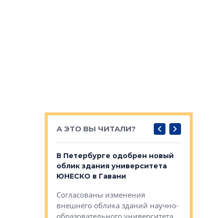
А ЭТО ВЫ ЧИТАЛИ?
о — антидот
В Петербурге одобрен новый
Собствен
панелей
облик здания университета
Императо
ЮНЕСКО в Гавани
как выжа
— антидот от
«старых 
Согласованы изменения
лей
Собственн
внешнего облика зданий научно-
Император
образовательного университета