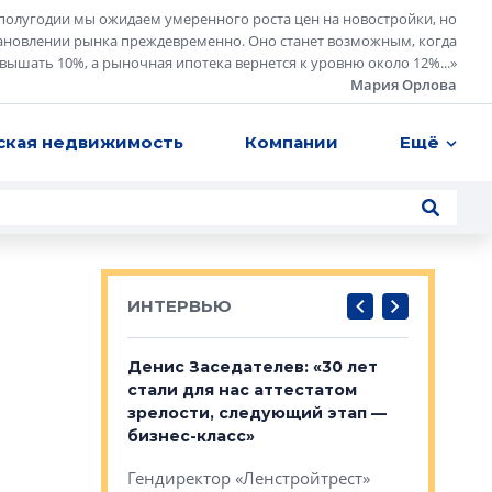
полугодии мы ожидаем умеренного роста цен на новостройки, но
ановлении рынка преждевременно. Оно станет возможным, когда
евышать 10%, а рыночная ипотека вернется к уровню около 12%...
»
Мария Орлова
ская недвижимость
Компании
Ещё
ИНТЕРВЬЮ
: «На
Денис Заседателев: «30 лет
Виталий 
ьной окраине
стали для нас аттестатом
спроса —
зм может
зрелости, следующий этап —
форматы,
»
бизнес-класс»
стереоти
застройк
рства в центре
Гендиректор «Ленстройтрест»