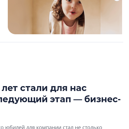
 лет стали для нас
Усадьба Торосов
следующий этап — бизнес-
от эпохи фальш-
Усадьба Торосово 
эпохи фальш-пане
ко юбилей для компании стал не столько