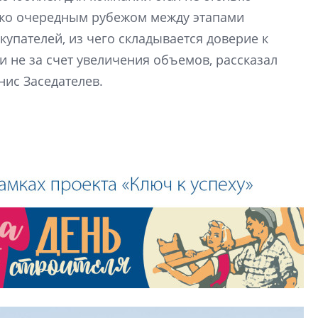
Центробанк: ква
ько очередным рубежом между этапами
2020-2026 годов
9% дешевле стр
купателей, из чего складывается доверие к
 не за счет увеличения объемов, рассказал
Центробанк: квар
2020-2026 годов п
нис Заседателев.
дешевле строящих