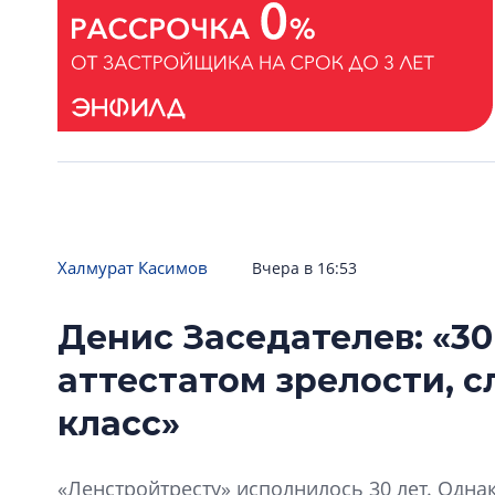
Халмурат Касимов
Вчера в 16:53
Денис Заседателев: «30
аттестатом зрелости, 
класс»
«Ленстройтресту» исполнилось 30 лет. Одна