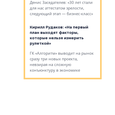
О малоэта
щем спальных
Денис Заседателев: «30 лет стали
класса «О
ерных ловушках
для нас аттестатом зрелости,
Мистолово
Глобал ЭМ»
следующий этап — бизнес-класс»
компании
в: «Хороший
Кирилл Рудаков: «На первый
тся в
план выходят факторы,
Александ
оте»
которые нельзя измерить
«Строите
рулеткой»
основ»
овременного
ГК «Алгоритм» выводит на рынок
Строитель
тетика,
сразу три новых проекта,
волнообра
ь или
невзирая на сложную
следует с
а, размышляют
конъюнктуру в экономике
Александ