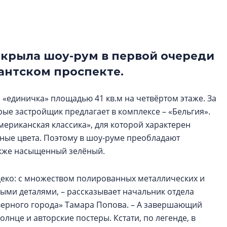
Петербурга, буду
районов и инжен
рассказали в ГК «
крыла шоу-рум в первой очереди
Сергей Софроно
дизайн проявляе
дантском проспекте.
визуальной чист
Что важнее для с
«единичка» площадью 41 кв.м на четвёртом этаже. За
жилого проекта: эс
орые застройщик предлагает в комплексе – «Бельгия».
функциональност
ериканская классика», для которой характерен
экономика проект
ные цвета. Поэтому в шоу-руме преобладают
в ГК «ПСК»
акже насыщенный зелёный.
деко: с множеством полированных металлических и
ыми деталями, – рассказывает начальник отдела
верного города» Тамара Попова. – А завершающий
лнце и авторские постеры. Кстати, по легенде, в