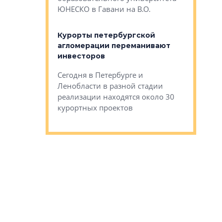
ртиры в домах
выжать ма
ЮНЕСКО в Гавани на В.О.
 постройки на
костей»
оящихся
Курорты петербургской
тиры в домах
агломерации переманивают
Каким бы
остройки на 9%
инвесторов
Ропса: в
ся
обещают 
Сегодня в Петербурге и
Руины Дом
Ленобласти в разной стадии
сгоревшем
реализации находятся около 30
наследия 
курортных проектов