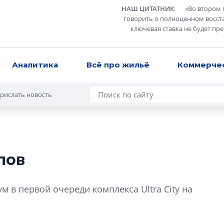
НАШ ЦИТАТНИК
:
«
Во втором 
говорить о полноценном восст
ключевая ставка не будет пр
Аналитика
Всё про жильё
Коммерче
рислать новость
лов
Татьяна Бровкина
монотонной спал
 в первой очереди комплекса Ultra City на
деконструктиви
стать спасением
О границах новато