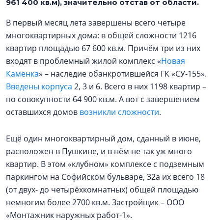
961 400 кв.м), значительно отстав от области.
В первый месяц лета завершены всего четыре
многоквартирных дома: в общей сложности 1216
квартир площадью 67 600 кв.м. Причём три из них
входят в проблемный жилой комплекс «
Новая
Каменка
» – наследие обанкротившейся ГК «СУ-155».
Введены корпуса
2, 3 и 6. Всего в них 1198 квартир –
по совокупности 64 900 кв.м. А вот с завершением
оставшихся домов
возникли сложности
.
Ещё один многоквартирный дом, сданный в июне,
расположен в Пушкине, и в нём не так уж много
квартир. В этом «клубном» комплексе с подземным
паркингом на Софийском бульваре, 32а их всего 18
(от двух- до четырёхкомнатных) общей площадью
немногим более 2700 кв.м. Застройщик – ООО
«Монтажник наружных работ-1».