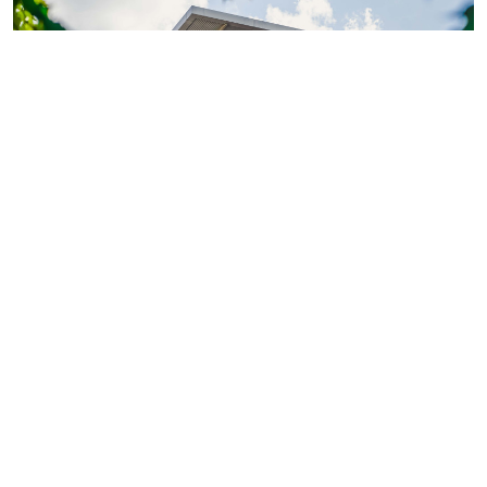
Фото: ГК «КВС»
Теперь обладатели
«Серебряной» или «Золотой
карты»
могут поделиться двумя электронными
картами с близкими или знакомыми.
Так, их получатели смогут оформить покупку
квартиры или коммерческого помещения в проектах