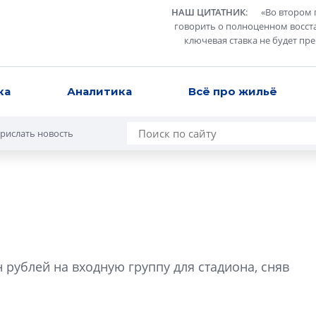
НАШ ЦИТАТНИК
:
«
Во втором 
говорить о полноценном восст
ключевая ставка не будет пр
ка
Аналитика
Всё про жильё
рислать новость
Разрыв цен межд
вторичкой: что э
рублей на входную группу для стадиона, сняв
рынка?
Разрыв цен между
вторичкой: что это