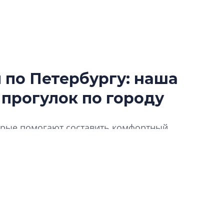
по Петербургу: наша
В Санкт-Петербу
 прогулок по городу
лучших поющих 
Гала-концертом з
торые помогают составить комфортный,
девятый сезон тво
конкурса строител
ду для прогулок пешком. Предлагаем
строить и жить по
В Красногвардей
Петербурга появ
один центр сов
образования