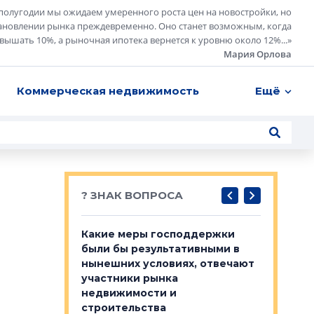
полугодии мы ожидаем умеренного роста цен на новостройки, но
ановлении рынка преждевременно. Оно станет возможным, когда
евышать 10%, а рыночная ипотека вернется к уровню около 12%...
»
Мария Орлова
Коммерческая недвижимость
Ещё
? ЗНАК ВОПРОСА
у первичкой и
Какие меры господдержки
Место об
то значит для
были бы результативными в
локации 
нынешних условиях, отвечают
пригород
участники рынка
выстрели
 первичкой и
недвижимости и
Своим мн
 значит для
строительства