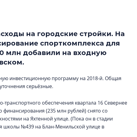
рынка? Своим мне
поделились Ольга
Екатерина Немчен
Жабин, Светлана Д
Константин Сторож
ходы на городские стройки. На
сирование спорткомплекса для
Какие наиболее 
60 млн добавили на входную
специальности и
в сфере девелоп
вском.
строительства?
Своим мнением с 
сную инвестиционную программу на 2018-й. Общая
Валентина Калини
 уточнения серьёзные.
Альшаева, Алекса
Свинолобов, Алек
но-транспортного обеспечения квартала 16 Севернее
Кирилл Кудинов и 
 финансирования (235 млн рублей) снято со
остями на Яхтенной улице. (Пока он в стадии
ля школы №439 на Блан-Менильской улице в