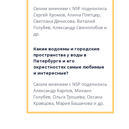
Яна Вирче
нием об этом
Своим мнением с NSP поделились
Денис Зас
 Трошева,
Сергей Хромов, Алина Плетцер,
Свинолобо
ко, Максим
Светлана Денисова, Виталий
и др.
енисова,
Голубев, Александр Свинолобов и
ев и другие
др.
Важно ли
апартам
востребованы
Какие водоемы и городские
Конститу
 компетенции
пространства у воды в
временно
мента и
Петербурге и его
Своим мн
окрестностях самые любимые
Раиль Му
NSP поделились
и интересные?
Кудинов, 
на, Анжелика
Своим мнением с NSP поделились
Карина Ш
ндр
Александр Карпов, Михаил
Дементьев
сандр Кравцов,
Голубев, Ольга Трошева, Оксана
др.
Кравцова, Мария Башанова и др.