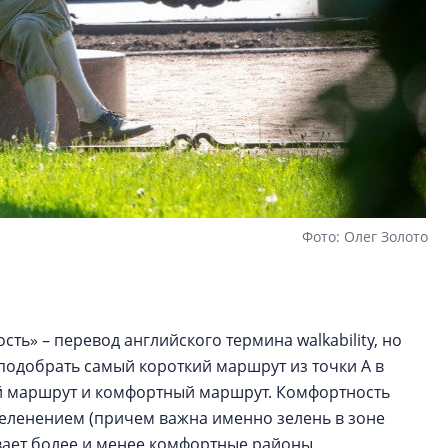
Фото: Олег Золото
ть» – перевод английского термина walkability, но
подобрать самый короткий маршрут из точки А в
ный маршрут и комфортный маршрут. Комфортность
еленением (причем важна именно зелень в зоне
ывает более и менее комфортные районы.