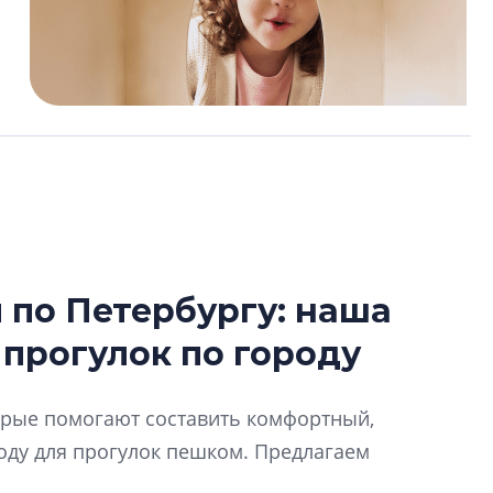
по Петербургу: наша
В Санкт-Петербу
 прогулок по городу
лучших поющих 
Гала-концертом з
торые помогают составить комфортный,
девятый сезон тво
конкурса строител
ду для прогулок пешком. Предлагаем
строить и жить по