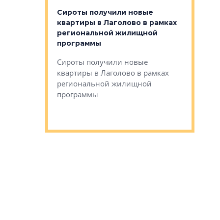
органики
Сироты получили новые
ском районе
квартиры в Лаголово в рамках
ился еще
региональной жилищной
мещенного
Историч
программы
дом Рома
Ушково м
Сироты получили новые
ком районе
квартиры в Лаголово в рамках
Историче
лся еще один
региональной жилищной
Романова 
го образования
программы
взять под