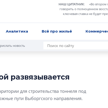
НАШ ЦИТАТНИК
:
«
Во втором 
говорить о полноценном восст
ключевая ставка не будет пр
Аналитика
Всё про жильё
Коммерче
рислать новость
ой развязывается
В Санкт-Петербу
лучших поющих 
ритории для строительства тоннеля под
Гала-концертом з
ожные пути Выборгского направления.
девятый сезон тво
конкурса строител