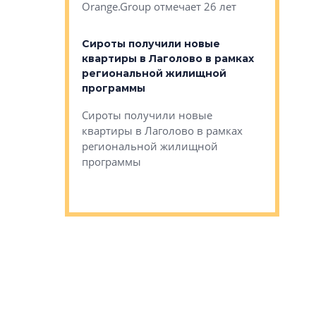
Orange.Group отмечает 26 лет
комплексе
могает»
тестовая 
органики
Сироты получили новые
ском районе
квартиры в Лаголово в рамках
ился еще
региональной жилищной
мещенного
Историч
программы
дом Рома
Ушково м
Сироты получили новые
ком районе
квартиры в Лаголово в рамках
Историче
лся еще один
региональной жилищной
Романова 
го образования
программы
взять под