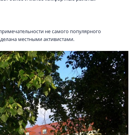
опримечательности не самого популярного
 Сделана местными активистами.