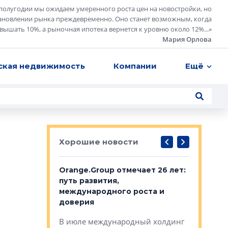
полугодии мы ожидаем умеренного роста цен на новостройки, но
ановлении рынка преждевременно. Оно станет возможным, когда
евышать 10%, а рыночная ипотека вернется к уровню около 12%...
»
Мария Орлова
ская недвижимость
Компании
Ещё
Хорошие новости
рге выбрали
Orange.Group отмечает 26 лет:
В Петерб
строителей
путь развития,
комплекс
международного роста и
тестовая
авершился
доверия
перерабо
рческого
В июле международный холдинг
В Петербу
ей «Нам песня