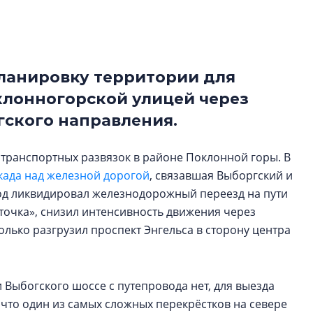
строить и жить по
В Красногвардей
Петербурга появ
ланировку территории для
один центр сов
образования
клонногорской улицей через
В Красногвардейс
ского направления.
Петербурга появи
центр совмещенно
транспортных развязок в районе Поклонной горы. В
када над железной дорогой
, связавшая Выборгский и
д ликвидировал железнодорожный переезд на пути
точка», снизил интенсивность движения через
олько разгрузил проспект Энгельса в сторону центра
 Выбогского шоссе с путепровода нет, для выезда
к что один из самых сложных перекрёстков на севере