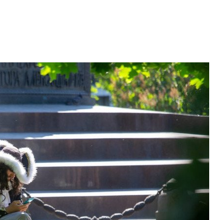
В Красногвардей
Петербурга появ
один центр сов
образования
В Красногвардейс
Петербурга появи
центр совмещенно