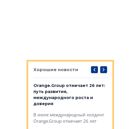
Хорошие новости
рге выбрали
Orange.Group отмечает 26 лет:
В Петерб
строителей
путь развития,
комплекс
международного роста и
тестовая
авершился
доверия
перерабо
рческого
В июле международный холдинг
В Петербу
ей «Нам песня
Orange.Group отмечает 26 лет
комплексе
могает»
тестовая 