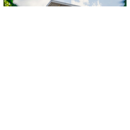
Фото: ГК «КВС»
Теперь обладатели
«Серебряной» или «Золотой
карты»
могут поделиться двумя электронными
картами с близкими или знакомыми.
Так, их получатели смогут оформить покупку
квартиры или коммерческого помещения в проектах
компании со скидкой 100 тыс. рублей. При этом сами