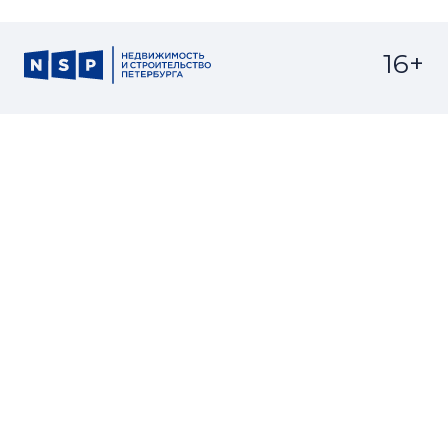
16+
Св-во регистрации СМИ:
ЭЛ №ФС77-67922 от 06.12.2016
Реклама на
Контакты
сайте
О проекте
Мероприятия
© Сетевое издание NSP.RU
Все права защищены. Любое использование
материалов допускается только с согласия редакции.
Разработано