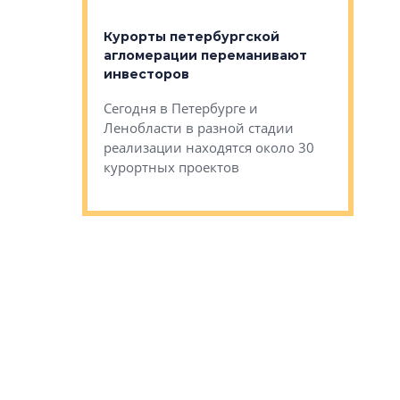
костей»
оящихся
Курорты петербургской
тиры в домах
агломерации переманивают
Каким бы
остройки на 9%
инвесторов
Ропса: в
ся
обещают 
Сегодня в Петербурге и
Руины Дом
Ленобласти в разной стадии
сгоревшем
реализации находятся около 30
наследия 
курортных проектов