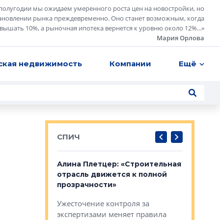
полугодии мы ожидаем умеренного роста цен на новостройки, но
ановлении рынка преждевременно. Оно станет возможным, когда
евышать 10%, а рыночная ипотека вернется к уровню около 12%...
»
Мария Орлова
ская недвижимость
Компании
Ещё
СПИЧ
: «Поводом
Алина Плетцер: «Строительная
Елена Фе
жет быть
отрасль движется к полной
блок МФК
биль»
прозрачности»
экосисте
каль»: поводом
Ужесточение контроля за
Проектир
ет быть даже
экспертизами меняет правила
непрерыв