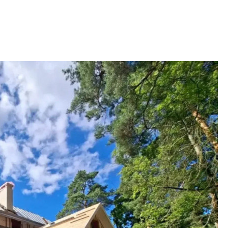
9% дешевле стр
Центробанк: квар
2020-2026 годов п
дешевле строящих