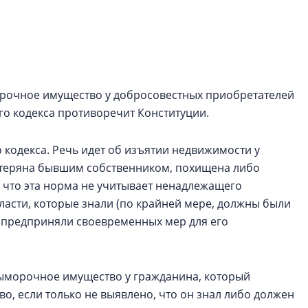
электромобиль
Карина Шальнова
«гибридом» — ка
рынок апарт-оте
орочное имущество у добросовестных приобретателей
Конкуренцию выиг
го кодекса противоречит Конституции.
апарты, которые 
приблизятся к го
уровню сервиса, у
о кодекса. Речь идет об изъятии недвижимости у
КЕЙПОРТ
утеряна бывшим собственником, похищена либо
 что эта норма не учитывает ненадлежащего
асти, которые знали (по крайней мере, должны были
 предприняли своевременных мер для его
 выморочное имущество у гражданина, который
о, если только не выявлено, что он знал либо должен