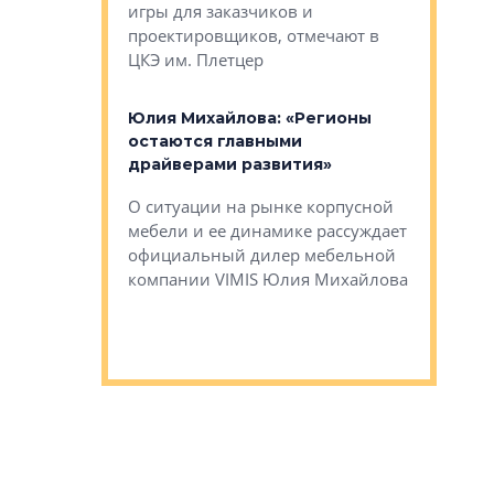
игры для заказчиков и
управлен
проектировщиков, отмечают в
поиска ко
ЦКЭ им. Плетцер
ГК «Глоба
: «Будущее за
к меняется
лей»
Юлия Михайлова: «Регионы
Алексей 
остаются главными
«Вертика
рают те
драйверами развития»
не новый
еще больше
стиничному
О ситуации на рынке корпусной
О том, по
верены в УК
мебели и ее динамике рассуждает
экспертиз
официальный дилер мебельной
преимущес
компании VIMIS Юлия Михайлова
гендирект
Алексей 