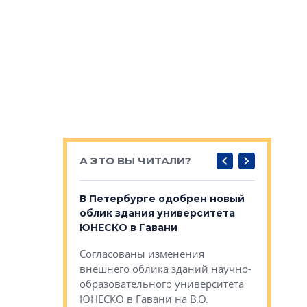
А ЭТО ВЫ ЧИТАЛИ?
о — антидот
В Петербурге одобрен новый
Собствен
панелей
облик здания университета
Императо
ЮНЕСКО в Гавани
как выжа
— антидот от
«старых 
Согласованы изменения
лей
Собственн
внешнего облика зданий научно-
Император
образовательного университета
ртиры в домах
выжать ма
ЮНЕСКО в Гавани на В.О.
 постройки на