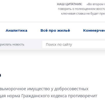
НАШ ЦИТАТНИК
:
«
Во втором 
говорить о полноценном восст
ключевая ставка не будет пр
Аналитика
Всё про жильё
Коммерче
рислать новость
о
Роман Корнышев
перемен в ЖК мо
ь выморочное имущество у добросовестных
даже электромо
щая норма Гражданского кодекса противоречит
Девелопер «Верти
перемен в ЖК мож