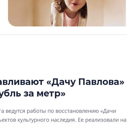
авливают «Дачу Павлова»
Усадьба Торосов
убль за метр»
от эпохи фальш-
Усадьба Торосово 
га ведутся работы по восстановлению «Дачи
эпохи фальш-пане
ектов культурного наследия. Ее реализовали на
Центробанк: ква
2020-2026 годов