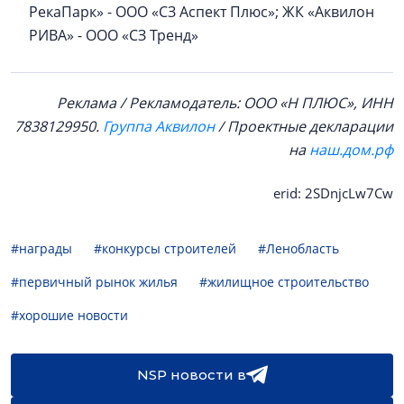
РекаПарк» - ООО «СЗ Аспект Плюс»; ЖК «Аквилон
РИВА» - ООО «СЗ Тренд»
Реклама / Рекламодатель: ООО «Н ПЛЮС», ИНН
7838129950.
Группа Аквилон
/ Проектные декларации
на
наш.дом.рф
erid: 2SDnjcLw7Cw
#награды
#конкурсы строителей
#Ленобласть
#первичный рынок жилья
#жилищное строительство
#хорошие новости
NSP новости в