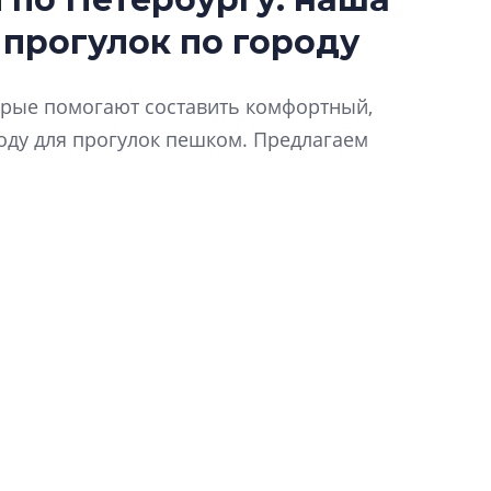
Татьяна Бровкина
 прогулок по городу
монотонной спал
деконструктиви
стать спасением
торые помогают составить комфортный,
О границах новато
ду для прогулок пешком. Предлагаем
Петербурга, буду
районов и инжен
рассказали в ГК «
Сергей Софроно
дизайн проявляе
визуальной чист
Что важнее для с
жилого проекта: эс
функциональност
экономика проект
в ГК «ПСК»