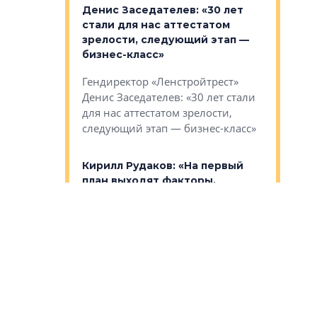
: «На
Денис Заседателев: «30 лет
Виталий 
ьной окраине
стали для нас аттестатом
спроса —
зм может
зрелости, следующий этап —
форматы,
»
бизнес-класс»
стереоти
застройк
рства в центре
Гендиректор «Ленстройтрест»
О малоэта
щем спальных
Денис Заседателев: «30 лет стали
класса «О
ерных ловушках
для нас аттестатом зрелости,
Мистолово
Глобал ЭМ»
следующий этап — бизнес-класс»
компании
в: «Хороший
Кирилл Рудаков: «На первый
тся в
план выходят факторы,
Александ
оте»
которые нельзя измерить
«Строите
рулеткой»
основ»
овременного
ГК «Алгоритм» выводит на рынок
Строитель
тетика,
сразу три новых проекта,
волнообра
ь или
невзирая на сложную
следует с
а, размышляют
конъюнктуру в экономике
Александ