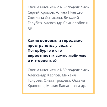
Яна Вирче
нием об этом
Своим мнением с NSP поделились
Денис Зас
 Трошева,
Сергей Хромов, Алина Плетцер,
Свинолобо
ко, Максим
Светлана Денисова, Виталий
и др.
енисова,
Голубев, Александр Свинолобов и
ев и другие
др.
Важно ли
апартам
востребованы
Какие водоемы и городские
Конститу
 компетенции
пространства у воды в
временно
мента и
Петербурге и его
Своим мн
окрестностях самые любимые
Раиль Му
NSP поделились
и интересные?
Кудинов, 
на, Анжелика
Своим мнением с NSP поделились
Карина Ш
ндр
Александр Карпов, Михаил
Дементьев
сандр Кравцов,
Голубев, Ольга Трошева, Оксана
др.
Кравцова, Мария Башанова и др.