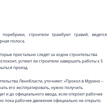
рынка? Своим мне
поделились Ольга
Екатерина Немчен
Жабин, Светлана Д
Константин Сторож
 поребрики, строители трамбуют гравий, ведется
Какие наиболее 
рная полоса.
специальности и
в сфере девелоп
строительства?
торые пристально следят за ходом строительства
спокоит, успеют ли строители завершить работы к 5
Своим мнением с 
рыться проезд.
Валентина Калини
Альшаева, Алекса
Свинолобов, Алек
тельства Ленобласти, уточняет: «Прокол в Мурино –
Кирилл Кудинов и 
чать его эксплуатировать, нужно получить
ет и до официального ввода, если откроют рабочее
ино пока рабочее движение официально не открыто.