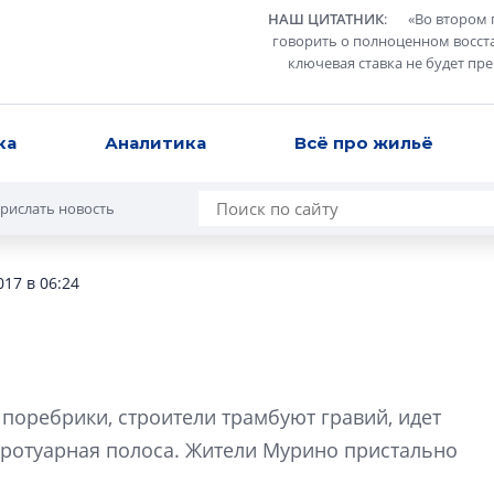
НАШ ЦИТАТНИК
:
«
Во втором 
говорить о полноценном восст
ключевая ставка не будет пр
ка
Аналитика
Всё про жильё
рислать новость
017 в 06:24
Разрыв цен межд
вторичкой: что э
 поребрики, строители трамбуют гравий, идет
рынка?
тротуарная полоса. Жители Мурино пристально
Разрыв цен между
вторичкой: что это