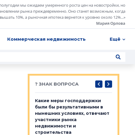
полугодии мы ожидаем умеренного роста цен на новостройки, но
ановлении рынка преждевременно. Оно станет возможным, когда
евышать 10%, а рыночная ипотека вернется к уровню около 12%...
»
Мария Орлова
Коммерческая недвижимость
Ещё
? ЗНАК ВОПРОСА
у первичкой и
Какие меры господдержки
Место об
то значит для
были бы результативными в
локации 
нынешних условиях, отвечают
пригород
участники рынка
выстрели
 первичкой и
недвижимости и
Своим мн
 значит для
строительства