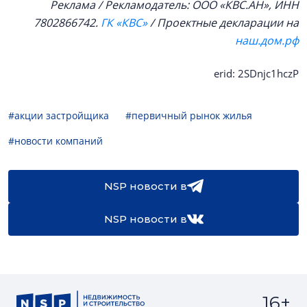
Реклама / Рекламодатель: ООО «КВС.АН», ИНН
7802866742.
ГК «КВС»
/ Проектные декларации на
наш.дом.рф
erid: 2SDnjc1hczP
#акции застройщика
#первичный рынок жилья
#новости компаний
NSP новости в
NSP новости в
16+